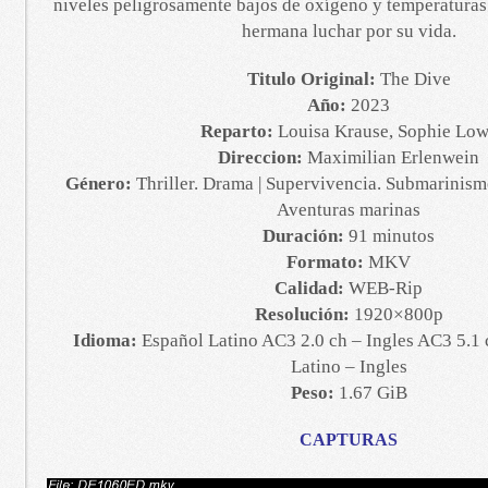
niveles peligrosamente bajos de oxígeno y temperaturas 
hermana luchar por su vida.
Titulo Original:
The Dive
Año:
2023
Reparto:
Louisa Krause, Sophie Lo
Direccion:
Maximilian Erlenwein
Género:
Thriller. Drama | Supervivencia. Submarinism
Aventuras marinas
Duración:
91 minutos
Formato:
MKV
Calidad:
WEB-Rip
Resolución:
1920×800p
Idioma:
Español Latino AC3 2.0 ch – Ingles AC3 5.1 
Latino – Ingles
Peso:
1.67 GiB
CAPTURAS