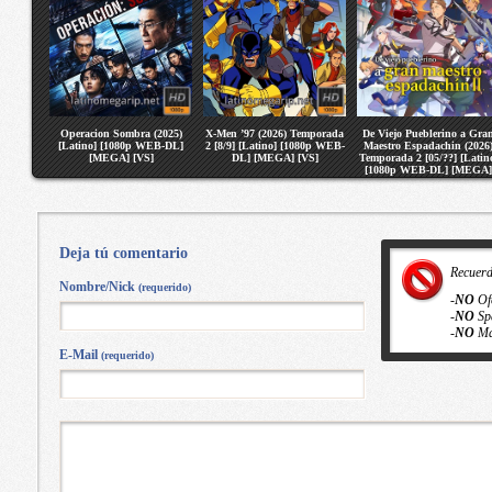
Operacion Sombra (2025)
X-Men ’97 (2026) Temporada
De Viejo Pueblerino a Gra
[Latino] [1080p WEB-DL]
2 [8/9] [Latino] [1080p WEB-
Maestro Espadachin (2026
[MEGA] [VS]
DL] [MEGA] [VS]
Temporada 2 [05/??] [Latin
[1080p WEB-DL] [MEGA]
[VS]
Deja tú comentario
Recuer
Nombre/Nick
(requerido)
-
NO
Of
-
NO
Sp
-
NO
Ma
E-Mail
(requerido)