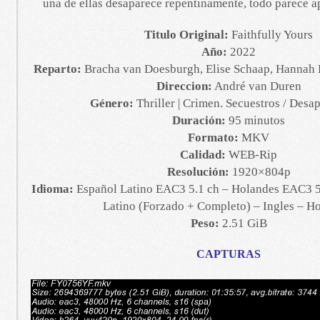
una de ellas desaparece repentinamente, todo parece a
Titulo Original:
Faithfully Yours
Año:
2022
Reparto:
Bracha van Doesburgh, Elise Schaap, Hannah 
Direccion:
André van Duren
Género:
Thriller | Crimen. Secuestros / Desa
Duración:
95 minutos
Formato:
MKV
Calidad:
WEB-Rip
Resolución:
1920×804p
Idioma:
Español Latino EAC3 5.1 ch – Holandes EAC3 5.
Latino (Forzado + Completo) – Ingles – H
Peso:
2.51 GiB
CAPTURAS