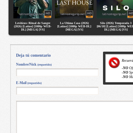
Leviticus: Ritual de Sangre
La Ultima Casa (2026)
Silo (2026) Temporada 3
(2026) [Latino] [1080p WEB-
[Latino] [1080p WEB-DL]
[06/10] [Latino] [1080p WE
DL] [MEGA] [VS]
[MEGA] [VS]
DL] [MEGA] [VS]
Deja tú comentario
Recuer
Nombre/Nick
(requerido)
-
NO
Of
-
NO
Sp
-
NO
Ma
E-Mail
(requerido)