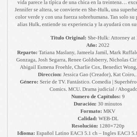
vida parece la típica de una chica en la treintena… exce
Jennifer se altera, se convierte en She-Hulk, una superh
color verde y con una fuerza sobrehumana. Tan solo su
alias Hulk, entiende su experiencia y la ayudará con s
Titulo Original:
She-Hulk: Attorney at
Año:
2022
Reparto:
Tatiana Maslany, Jameela Jamil, Mark Ruffal
Gonzaga, Josh Segarra, Renee Goldsberry, Nicholas Cir
Abigail Esmena Froehle, Charlie Cox, Benedict Wong,
Direccion:
Jessica Gao (Creador), Kat Coiro,
Género:
Serie de TV. Fantástico. Comedia | Superhér
Comics. MCU. Drama judicial / Abogado
Numero de Capítulos:
9
Duración:
30 minutos
Formato:
MKV
Calidad:
WEB-DL
Resolución:
1280×720p
Idioma:
Español Latino EAC3 5.1 ch – Ingles EAC3 5.1