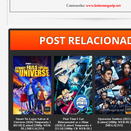
Contraseña:
www.latinomegarip.net
POST RELACIONA
Stuart No Logra Salvar el
That Time I Got
Operacion Sombra (2025)
Universo (2026) Temporada 1
Reincarnated as a Slime
[Latino] [1080p WEB-DL]
[03/10] [Latino] [1080p WEB-
(2026) [Latino] Temporada 4
[MEGA] [VS]
DL] [MEGA] [VS]
[15/24] [1080p CR WEB-DL]