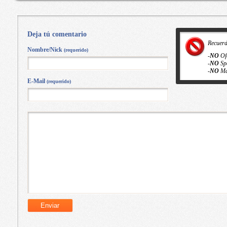
[MEGA] [VS]
Deja tú comentario
Recuer
Nombre/Nick
(requerido)
-
NO
Of
-
NO
Sp
-
NO
Ma
E-Mail
(requerido)