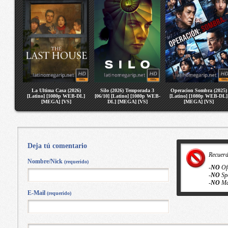
La Ultima Casa (2026)
Silo (2026) Temporada 3
Operacion Sombra (2025)
[Latino] [1080p WEB-DL]
[06/10] [Latino] [1080p WEB-
[Latino] [1080p WEB-DL]
[MEGA] [VS]
DL] [MEGA] [VS]
[MEGA] [VS]
Deja tú comentario
Recuer
Nombre/Nick
(requerido)
-
NO
Of
-
NO
Sp
-
NO
Ma
E-Mail
(requerido)