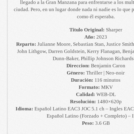
llegado a la Gran Manzana para enfrentarse a los mult
ciudad. Pero, en un lugar donde nada ni nadie es lo que p
como él esperaba.
Titulo Original:
Sharper
Año:
2023
Reparto:
Julianne Moore, Sebastian Stan, Justice Smith
John Lithgow, Darren Goldstein, Kerry Flanagan, Benj
Dunn-Baker, Phillip Johnson Richard
Direccion:
Benjamin Caron
Género:
Thriller | Neo-noir
Duración:
116 minutos
Formato:
MKV
Calidad:
WEB-DL
Resolución:
1480×620p
Idioma:
Español Latino EAC3 JOC 5.1 ch – Ingles EAC3
Español Latino (Forzado + Completo) – I
Peso:
3.6 GB