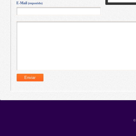
E-Mail
(requerido)
©