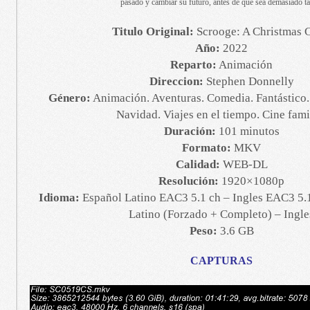
pasado y cambiar su futuro, antes de que sea demasiado ta
Titulo Original:
Scrooge: A Christmas C
Año:
2022
Reparto:
Animación
Direccion:
Stephen Donnelly
Género:
Animación. Aventuras. Comedia. Fantástico.
Navidad. Viajes en el tiempo. Cine fami
Duración:
101 minutos
Formato:
MKV
Calidad:
WEB-DL
Resolución:
1920×1080p
Idioma:
Español Latino EAC3 5.1 ch – Ingles EAC3 5.1
Latino (Forzado + Completo) – Ingle
Peso:
3.6 GB
CAPTURAS