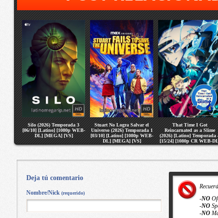
Silo (2026) Temporada 3
Stuart No Logra Salvar el
That Time I Got
[06/10] [Latino] [1080p WEB-
Universo (2026) Temporada 1
Reincarnated as a Slime
DL] [MEGA] [VS]
[03/10] [Latino] [1080p WEB-
(2026) [Latino] Temporada 
DL] [MEGA] [VS]
[15/24] [1080p CR WEB-DL
[MEGA] [VS]
Deja tú comentario
Recuer
Nombre/Nick
(requerido)
-
NO
Of
-
NO
Sp
-
NO
Ma