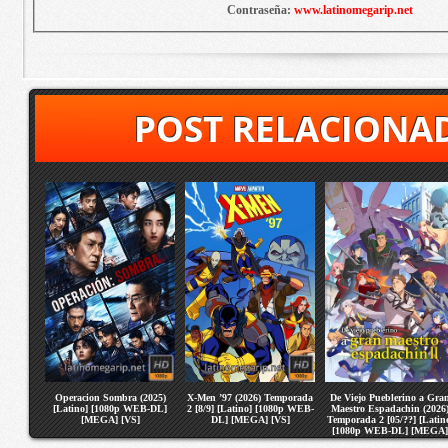
Contraseña:
www.latinomegarip.net
POST RELACIONA
Operacion Sombra (2025)
X-Men ’97 (2026) Temporada
De Viejo Pueblerino a Gra
[Latino] [1080p WEB-DL]
2 [8/9] [Latino] [1080p WEB-
Maestro Espadachin (2026
[MEGA] [VS]
DL] [MEGA] [VS]
Temporada 2 [05/??] [Latin
[1080p WEB-DL] [MEGA]
[VS]