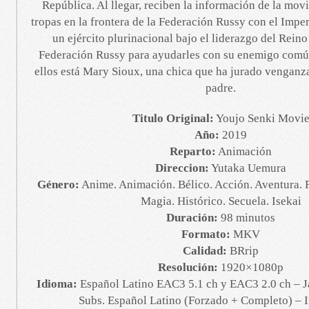
República. Al llegar, reciben la información de la mov
tropas en la frontera de la Federación Russy con el Impe
un ejército plurinacional bajo el liderazgo del Reino 
Federación Russy para ayudarles con su enemigo común
ellos está Mary Sioux, una chica que ha jurado venganza
padre.
Titulo Original:
Youjo Senki Movi
Año:
2019
Reparto:
Animación
Direccion:
Yutaka Uemura
Género:
Anime. Animación. Bélico. Acción. Aventura. Fa
Magia. Histórico. Secuela. Isekai
Duración:
98 minutos
Formato:
MKV
Calidad:
BRrip
Resolución:
1920×1080p
Idioma:
Español Latino EAC3 5.1 ch y EAC3 2.0 ch – J
Subs. Español Latino (Forzado + Completo) – In