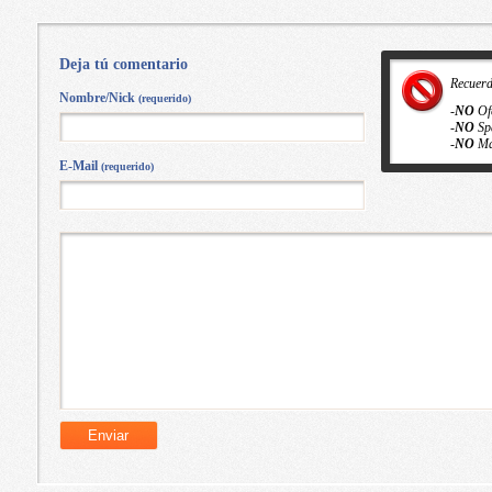
Deja tú comentario
Recuer
Nombre/Nick
(requerido)
-
NO
Of
-
NO
Sp
-
NO
Ma
E-Mail
(requerido)