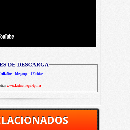
ES DE DESCARGA
diafire – Megaup – 1Fichier
eña:
www.latinomegarip.net
ELACIONADOS