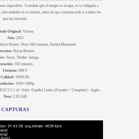
iones imposibles. A medida que el tiempo se escapa, se ve obligada a
r, sino también en su interior, antes de que consuma todo y a todos los
que ha conocido.
tulo Original:
Vicious
Año:
2025
thryn Hunter, Mary McCormack, Rachel Blanchard
reccion:
Bryan Bertino
ro:
Terror. Thriller. Intriga
uración:
103 minutos
Formato:
MKV
Calidad:
WEB-DL
solución:
1920×1080p
EAC3 5.1 ch / Subs. Español Latino (Forzado + Completo) – Ingles
Peso:
2.92 GiB
CAPTURAS