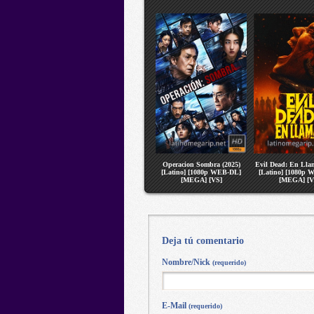
Operacion Sombra (2025)
Evil Dead: En Llam
[Latino] [1080p WEB-DL]
[Latino] [1080p 
[MEGA] [VS]
[MEGA] [V
Deja tú comentario
Nombre/Nick
(requerido)
E-Mail
(requerido)