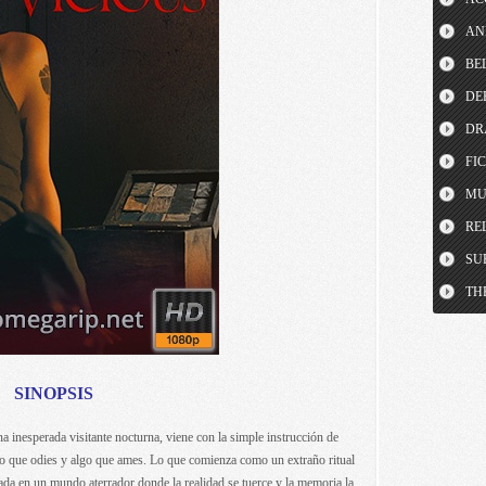
AN
BE
DE
DR
FI
MU
RE
SU
TH
SINOPSIS
a inesperada visitante nocturna, viene con la simple instrucción de
lgo que odies y algo que ames. Lo que comienza como un extraño ritual
ada en un mundo aterrador donde la realidad se tuerce y la memoria la