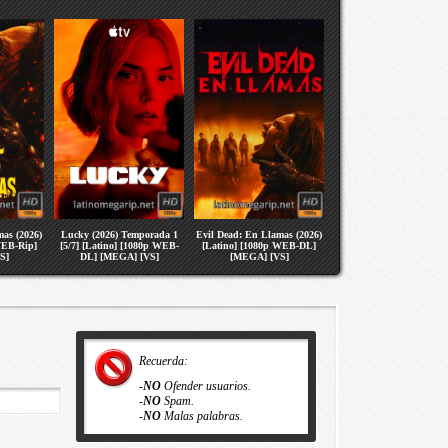
as (2026)
Lucky (2026) Temporada 1
Evil Dead: En Llamas (2026)
WEB-Rip]
[5/7] [Latino] [1080p WEB-
[Latino] [1080p WEB-DL]
S]
DL] [MEGA] [VS]
[MEGA] [VS]
Recuerda:
-
NO
Ofender usuarios.
-
NO
Spam.
-
NO
Malas palabras.