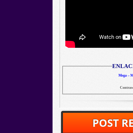
ENLAC
Mega – Me
Contras
POST R