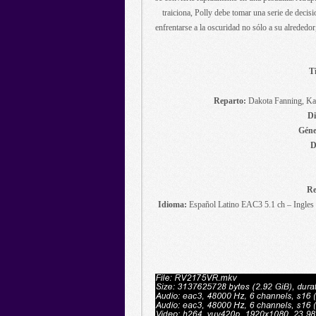
traiciona, Polly debe tomar una serie de decis
enfrentarse a la oscuridad no sólo a su alrededo
Ti
Reparto:
Dakota Fanning, Ka
Di
Géne
D
Re
Idioma:
Español Latino EAC3 5.1 ch – Ingles 