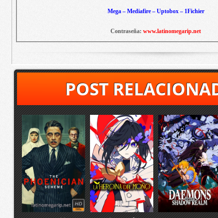
Mega – Mediafire – Uptobox – 1Fichier
Contraseña:
www.latinomegarip.net
POST RELACIONA