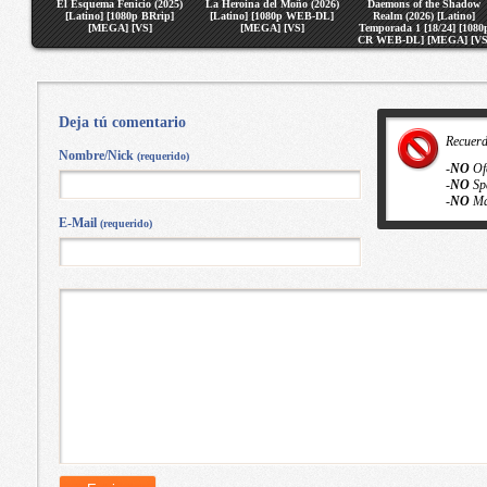
El Esquema Fenicio (2025)
La Heroina del Moño (2026)
Daemons of the Shadow
[Latino] [1080p BRrip]
[Latino] [1080p WEB-DL]
Realm (2026) [Latino]
[MEGA] [VS]
[MEGA] [VS]
Temporada 1 [18/24] [1080
CR WEB-DL] [MEGA] [VS
Deja tú comentario
Recuer
Nombre/Nick
(requerido)
-
NO
Of
-
NO
Sp
-
NO
Ma
E-Mail
(requerido)