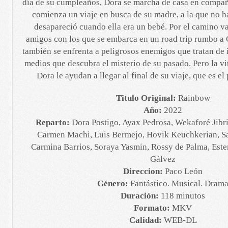
día de su cumpleaños, Dora se marcha de casa en compañ
comienza un viaje en busca de su madre, a la que no 
desapareció cuando ella era un bebé. Por el camino 
amigos con los que se embarca en un road trip rumbo a 
también se enfrenta a peligrosos enemigos que tratan de 
medios que descubra el misterio de su pasado. Pero la vi
Dora le ayudan a llegar al final de su viaje, que es el 
Titulo Original:
Rainbow
Año:
2022
Reparto:
Dora Postigo, Ayax Pedrosa, Wekaforé Jibr
Carmen Machi, Luis Bermejo, Hovik Keuchkerian, 
Carmina Barrios, Soraya Yasmin, Rossy de Palma, Ester
Gálvez
Direccion:
Paco León
Género:
Fantástico. Musical. Dram
Duración:
118 minutos
Formato:
MKV
Calidad:
WEB-DL