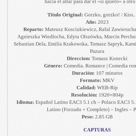
hacia el altar para dar el «sí quiero» a otro
Titulo Original:
Gorzko, gorzko! / Kiss, 
Año:
2023
Reparto:
Mateusz Kosciukiewicz, Rafal Zawierucha
Agnieszka Wiedlocha, Edyta Olszówka, Marcin Perchuc
Sebastian Dela, Emilia Krakowska, Tomasz Sapryk, Kam
Pazura
Direccion:
Tomasz Konecki
Género:
Comedia. Romance | Comedia rom
Duración:
107 minutos
Formato:
MKV
Calidad:
WEB-Rip
Resolución:
1920×804p
Idioma:
Español Latino EAC3 5.1 ch – Polaco EAC3 5.1
Latino (Forzado + Completo) – Ingles – 
Peso:
2.85 GB
CAPTURAS