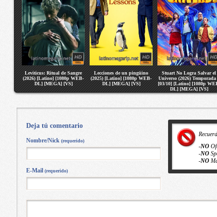
Leviticus: Ritual de Sangre
Lecciones de un pingüino
Stuart No Logra Salvar el
(2026) [Latino] [1080p WEB-
(2025) [Latino] [1080p WEB-
Universo (2026) Temporada
DL] [MEGA] [VS]
DL] [MEGA] [VS]
[03/10] [Latino] [1080p WE
DL] [MEGA] [VS]
Deja tú comentario
Recuer
Nombre/Nick
(requerido)
-
NO
Of
-
NO
Sp
-
NO
Ma
E-Mail
(requerido)