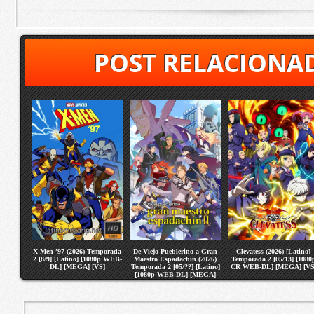
POST RELACIONA
X-Men ’97 (2026) Temporada
De Viejo Pueblerino a Gran
Clevatess (2026) [Latino]
2 [8/9] [Latino] [1080p WEB-
Maestro Espadachin (2026)
Temporada 2 [05/13] [1080
DL] [MEGA] [VS]
Temporada 2 [05/??] [Latino]
CR WEB-DL] [MEGA] [VS
[1080p WEB-DL] [MEGA]
[VS]