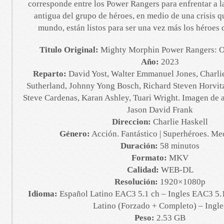
corresponde entre los Power Rangers para enfrentar a 
antigua del grupo de héroes, en medio de una crisis qu
mundo, están listos para ser una vez más los héroes
Titulo Original:
Mighty Morphin Power Rangers: O
Año:
2023
Reparto:
David Yost, Walter Emmanuel Jones, Charlie
Sutherland, Johnny Yong Bosch, Richard Steven Horvit
Steve Cardenas, Karan Ashley, Tuari Wright. Imagen de 
Jason David Frank
Direccion:
Charlie Haskell
Género:
Acción. Fantástico | Superhéroes. Me
Duración:
58 minutos
Formato:
MKV
Calidad:
WEB-DL
Resolución:
1920×1080p
Idioma:
Español Latino EAC3 5.1 ch – Ingles EAC3 5.1
Latino (Forzado + Completo) – Ingle
Peso:
2.53 GB