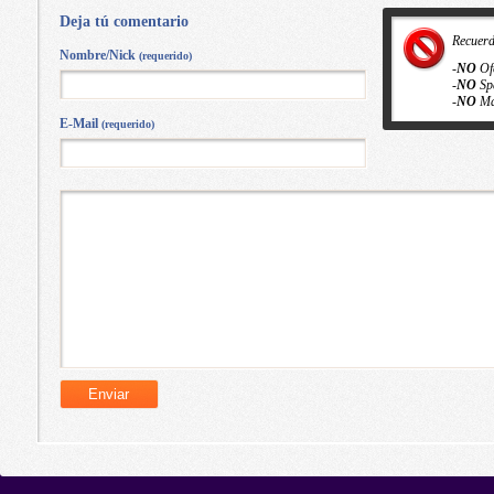
Deja tú comentario
Recuer
Nombre/Nick
(requerido)
-
NO
Of
-
NO
Sp
-
NO
Ma
E-Mail
(requerido)