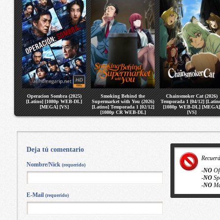
Operacion Sombra (2025)
Smoking Behind the
Chainsmoker Cat (2026)
[Latino] [1080p WEB-DL]
Supermarket with You (2026)
Temporada 1 [04/12] [Latin
[MEGA] [VS]
[Latino] Temporada 1 [02/12]
[1080p WEB-DL] [MEGA]
[1080p CR WEB-DL]
[VS]
[MEGA] [VS]
Deja tú comentario
Recuer
Nombre/Nick
(requerido)
-
NO
Of
-
NO
Sp
-
NO
Ma
E-Mail
(requerido)