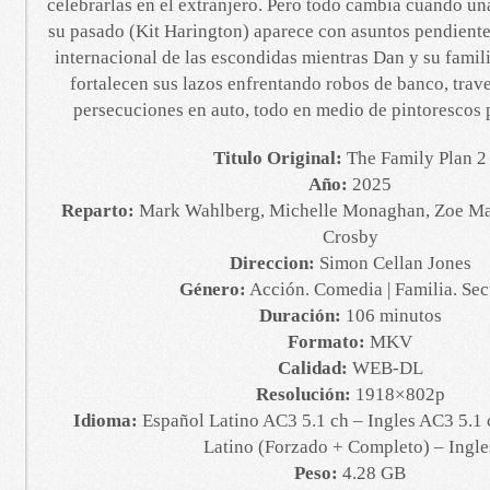
celebrarlas en el extranjero. Pero todo cambia cuando un
su pasado (Kit Harington) aparece con asuntos pendiente
internacional de las escondidas mientras Dan y su famili
fortalecen sus lazos enfrentando robos de banco, trav
persecuciones en auto, todo en medio de pintorescos 
Titulo Original:
The Family Plan 2
Año:
2025
Reparto:
Mark Wahlberg, Michelle Monaghan, Zoe Marg
Crosby
Direccion:
Simon Cellan Jones
Género:
Acción. Comedia | Familia. Sec
Duración:
106 minutos
Formato:
MKV
Calidad:
WEB-DL
Resolución:
1918×802p
Idioma:
Español Latino AC3 5.1 ch – Ingles AC3 5.1 
Latino (Forzado + Completo) – Ingle
Peso:
4.28 GB