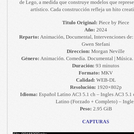
de Lego, a medida que construye modelos que represe
artístico. Cada construcción refleja un hito creat
Titulo Original:
Piece by Piece
Año:
2024
Reparto:
Animación, Documental, Intervenciones de: 
Gwen Stefani
Direccion:
Morgan Neville
Género:
Animación. Comedia. Documental | Música. 
Duración:
93 minutos
Formato:
MKV
Calidad:
WEB-DL
Resolución:
1920×802p
Idioma:
Español Latino AC3 5.1 ch – Ingles AC3 5.1 
Latino (Forzado + Completo) – Ingle
Peso:
2.95 GiB
CAPTURAS