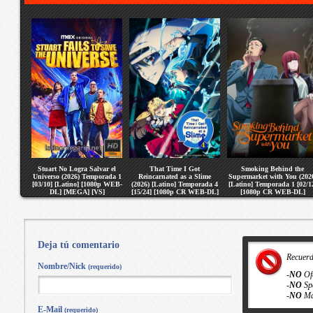
Stuart No Logra Salvar el
That Time I Got
Smoking Behind the
Universo (2026) Temporada 1
Reincarnated as a Slime
Supermarket with You (202
[03/10] [Latino] [1080p WEB-
(2026) [Latino] Temporada 4
[Latino] Temporada 1 [02/1
DL] [MEGA] [VS]
[15/24] [1080p CR WEB-DL]
[1080p CR WEB-DL]
[MEGA] [VS]
[MEGA] [VS]
Deja tú comentario
Recuer
Nombre/Nick
(requerido)
-
NO
Of
-
NO
Sp
-
NO
Ma
E-Mail
(requerido)