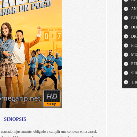
AN
BE
DE
DR
FI
MU
RE
SU
TH
SINOPSIS
 acusado injustamente, obligado a cumplir una condena en la cárcel.