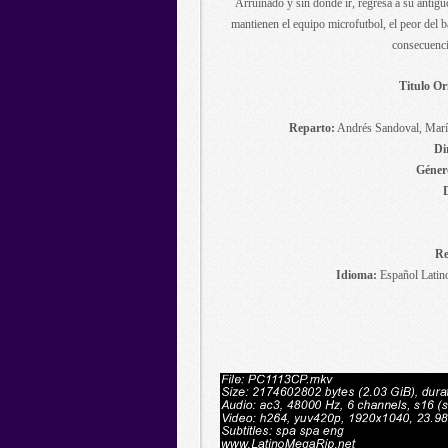
Arruinado y sin donde ir, regresa a su antigu
mantienen el equipo microfutbol, el peor del ba
consecuencia
Titulo Or
Reparto:
Andrés Sandoval, María
Di
Géner
Re
Idioma:
Español Latino