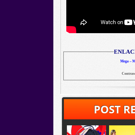
ENLAC
Mega – Me
Contras
POST R