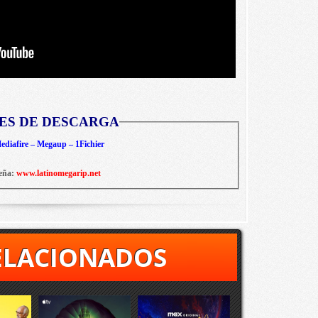
ES DE DESCARGA
diafire – Megaup – 1Fichier
eña:
www.latinomegarip.net
ELACIONADOS