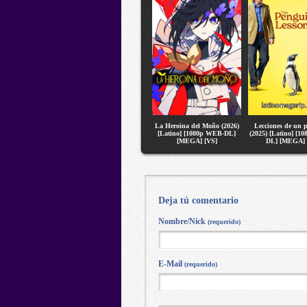
La Heroina del Moño (2026)
Lecciones de un 
[Latino] [1080p WEB-DL]
(2025) [Latino] [1
[MEGA] [VS]
DL] [MEGA] 
Deja tú comentario
Nombre/Nick
(requerido)
E-Mail
(requerido)