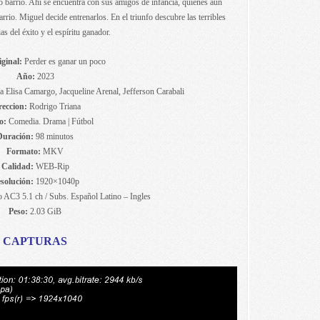
o barrio. Ahí se encuentra con sus amigos de infancia, quienes aún
rrio. Miguel decide entrenarlos. En el triunfo descubre las terribles
s del éxito y el espíritu ganador.
iginal:
Perder es ganar un poco
Año:
2023
 Elisa Camargo, Jacqueline Arenal, Jefferson Carabali
reccion:
Rodrigo Triana
o:
Comedia. Drama | Fútbol
Duración:
98 minutos
Formato:
MKV
Calidad:
WEB-Rip
solución:
1920×1040p
 AC3 5.1 ch / Subs. Español Latino – Ingles
Peso:
2.03 GiB
CAPTURAS