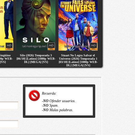
pingüino
Silo (2026) Temporada 3
Stuart No Logra Salvar el
080p WEB-
[06/10] [Latino] [1080p WEB-
Universo (2026) Temporada 1
[VS]
DL] [MEGA] [VS]
[03/10] [Latino] [1080p WEB-
DL] [MEGA] [VS]
Recuerda:
-
NO
Ofender usuarios.
-
NO
Spam.
-
NO
Malas palabras.