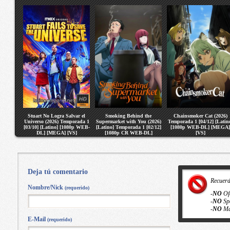
Stuart No Logra Salvar el
Smoking Behind the
Chainsmoker Cat (2026)
Universo (2026) Temporada 1
Supermarket with You (2026)
Temporada 1 [04/12] [Latin
[03/10] [Latino] [1080p WEB-
[Latino] Temporada 1 [02/12]
[1080p WEB-DL] [MEGA]
DL] [MEGA] [VS]
[1080p CR WEB-DL]
[VS]
[MEGA] [VS]
Deja tú comentario
Recuer
Nombre/Nick
(requerido)
-
NO
Of
-
NO
Sp
-
NO
Ma
E-Mail
(requerido)