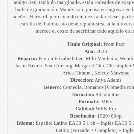
amigo Ben, también marginado, están rodeados de exager
baile de graduación. Mandy solo piensa en ingresar en l
sueños, Harvard, pero cuando empieza a dar clases parti
estrella del baloncesto debe replantearse si la univer
merece el costo de sacrificar todo aquello en l
Titulo Original:
Prom Pact
Año:
2023
Reparto:
Peyton Elizabeth Lee, Milo Manheim, Wend
Jason Sakaki, Sean Amsing, Margaret Cho, Christopher 
Arica Himmel, Kelcey Mawema
Direccion:
Anya Adams
Género:
Comedia. Romance | Comedia rom
Duración:
98 minutos
Formato:
MKV
Calidad:
WEB-Rip
Resolución:
1920×804p
Idioma:
Español Latino EAC3 5.1 ch – Ingles EAC3 5.1
Latino (Forzado + Completo) – Ingle