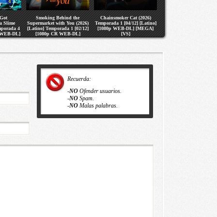
 Got
Smoking Behind the
Chainsmoker Cat (2026)
a Slime
Supermarket with You (2026)
Temporada 1 [04/12] [Latino]
mporada 4
[Latino] Temporada 1 [02/12]
[1080p WEB-DL] [MEGA]
R WEB-DL]
[1080p CR WEB-DL]
[VS]
S]
[MEGA] [VS]
Recuerda:
-
NO
Ofender usuarios.
-
NO
Spam.
-
NO
Malas palabras.