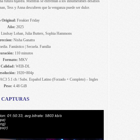
na futura hijastra. Mientras se enfrentan a los innumerables desafíos
onan, Tess y Anna descubren que la venganza puede ser dulce.
o Original:
Freakier Friday
Año:
2025
, Lindsay Lohan, Julia Butters, Sophia Hammons
reccion:
Nisha Ganatra
dia. Fantástico | Secuela. Familia
uración:
110 minutos
Formato:
MKV
Calidad:
WEB-DL
esolución:
1920×804p
AC3 5.1 ch / Subs. Español Latino (Forzado + Completo) – Ingles
Peso:
4.48 GiB
CAPTURAS