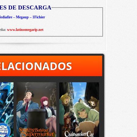
ES DE DESCARGA
diafire – Megaup – 1Fichier
eña:
www.latinomegarip.net
ELACIONADOS