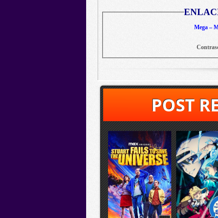
ENLAC
Mega – Me
Contras
POST R