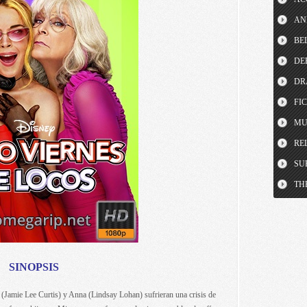
AN
BE
DE
DR
FI
MU
RE
SU
TH
SINOPSIS
 (Jamie Lee Curtis) y Anna (Lindsay Lohan) sufrieran una crisis de