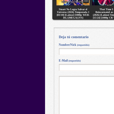
Stuart No Logra Salvar el
That Time I
Universo (2026) Temporada 1
Reincarnated as 
[03/10] [Latino] [1080p WEB-
(2026) [Latino] Te
DL] [MEGA] [VS]
[15/24] [1080p C
[MEGA] [V
Deja tú comentario
Nombre/Nick
(requerido)
E-Mail
(requerido)