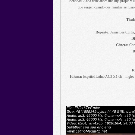
identidad. Anna tiene ahora una hija propia y u
que surgen cuando dos familias se fusi
Titul
Reparto:
Jamie Lee Curtis
Di
Género:
Come
D
R
Idioma:
Español Latino AC3 5.1 ch – Ingles 