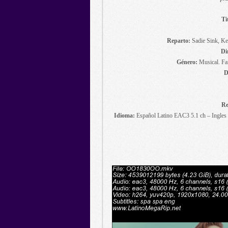
Ti
Reparto:
Sadie Sink, Kel
Di
Género:
Musical. Fan
D
Re
Idioma:
Español Latino EAC3 5.1 ch – Ingles 