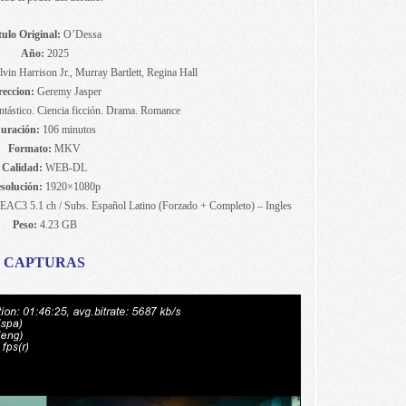
tulo Original:
O’Dessa
Año:
2025
vin Harrison Jr., Murray Bartlett, Regina Hall
reccion:
Geremy Jasper
tástico. Ciencia ficción. Drama. Romance
uración:
106 minutos
Formato:
MKV
Calidad:
WEB-DL
solución:
1920×1080p
EAC3 5.1 ch / Subs. Español Latino (Forzado + Completo) – Ingles
Peso:
4.23 GB
CAPTURAS