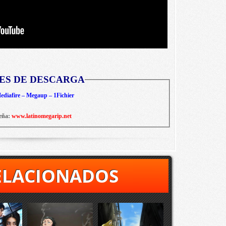
ES DE DESCARGA
diafire – Megaup – 1Fichier
eña:
www.latinomegarip.net
ELACIONADOS