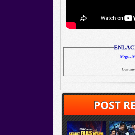
ENLAC
Mega – Me
Contras
POST R