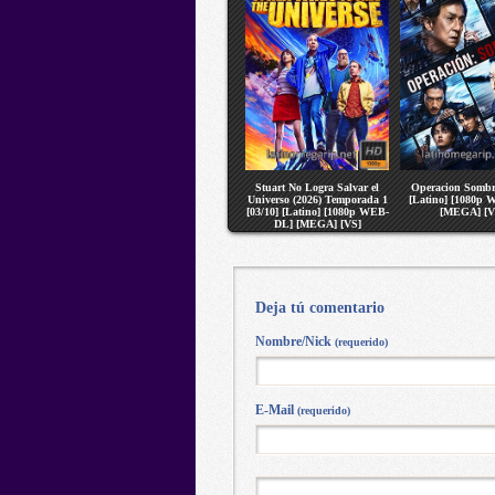
Stuart No Logra Salvar el
Operacion Sombr
Universo (2026) Temporada 1
[Latino] [1080p
[03/10] [Latino] [1080p WEB-
[MEGA] [V
DL] [MEGA] [VS]
Deja tú comentario
Nombre/Nick
(requerido)
E-Mail
(requerido)