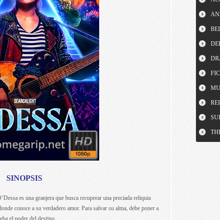
AN
BE
DE
DR
FI
MU
RE
SU
TH
SINOPSIS
’Dessa es una granjera que busca recuperar una preciada reliquia
a donde conoce a su verdadero amor. Para salvar su alma, debe poner a
eba el poder del destino.