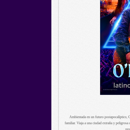
Ambientada en un futuro postapocalíptico, O
familiar. Viaja a una ciudad extraña y peligros
pru