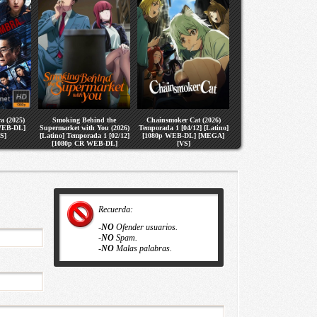
a (2025)
Smoking Behind the
Chainsmoker Cat (2026)
 WEB-DL]
Supermarket with You (2026)
Temporada 1 [04/12] [Latino]
S]
[Latino] Temporada 1 [02/12]
[1080p WEB-DL] [MEGA]
[1080p CR WEB-DL]
[VS]
[MEGA] [VS]
Recuerda:
-
NO
Ofender usuarios.
-
NO
Spam.
-
NO
Malas palabras.