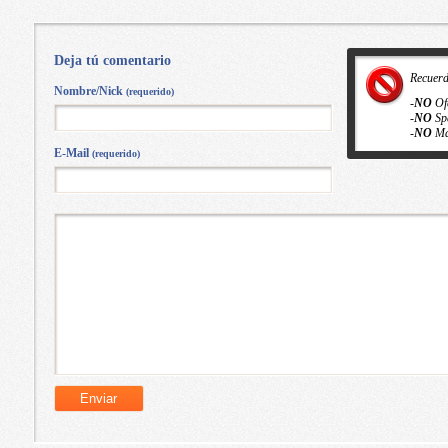
Deja tú comentario
Recuer
Nombre/Nick
(requerido)
-
NO
Of
-
NO
Sp
-
NO
Ma
E-Mail
(requerido)