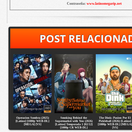
Contraseña:
www.latinomegarip.net
POST RELACIONA
Operacion Sombra (2025)
Smoking Behind the
The Dink: Pasion Por El
[Latino] [1080p WEB-DL]
Supermarket with You (2026)
Pickleball (2026) [Latino]
[MEGA] [VS]
[Latino] Temporada 1 [02/12]
[1080p WEB-DL] [MEGA]
[1080p CR WEB-DL]
[VS]
[MEGA] [VS]