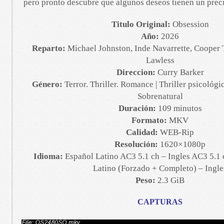
pero pronto descubre que algunos deseos tienen un preci
Titulo Original:
Obsession
Año:
2026
Reparto:
Michael Johnston, Inde Navarrette, Cooper
Lawless
Direccion:
Curry Barker
Género:
Terror. Thriller. Romance | Thriller psicológi
Sobrenatural
Duración:
109 minutos
Formato:
MKV
Calidad:
WEB-Rip
Resolución:
1620×1080p
Idioma:
Español Latino AC3 5.1 ch – Ingles AC3 5.1 
Latino (Forzado + Completo) – Ingle
Peso:
2.3 GiB
CAPTURAS