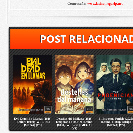
Contraseña:
www.latinomegarip.net
POST RELACIONA
Evil Dead: En Llamas (2026)
Destellos del Mañana (2026)
El Esquema Fenicio (2025)
[Latino] [1080p WEB-DL]
Temporada 1 [06/12] [Latino]
[Latino] [1080p BRrip]
[MEGA] [VS]
[1080p WEB-DL] [MEGA]
[MEGA] [VS]
[VS]