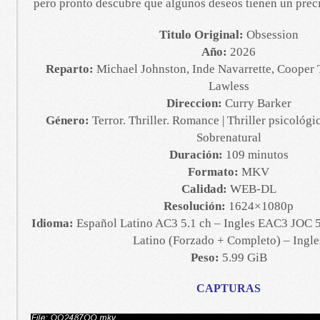
pero pronto descubre que algunos deseos tienen un preci
Titulo Original:
Obsession
Año:
2026
Reparto:
Michael Johnston, Inde Navarrette, Cooper
Lawless
Direccion:
Curry Barker
Género:
Terror. Thriller. Romance | Thriller psicológi
Sobrenatural
Duración:
109 minutos
Formato:
MKV
Calidad:
WEB-DL
Resolución:
1624×1080p
Idioma:
Español Latino AC3 5.1 ch – Ingles EAC3 JOC 5.
Latino (Forzado + Completo) – Ingle
Peso:
5.99 GiB
CAPTURAS