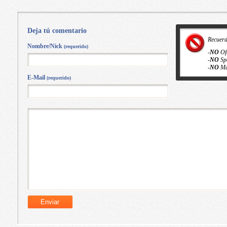
Deja tú comentario
Recuer
Nombre/Nick
(requerido)
-
NO
Of
-
NO
Sp
-
NO
Ma
E-Mail
(requerido)