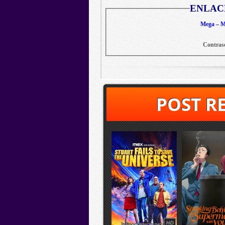
ENLAC
Mega – Me
Contras
POST R