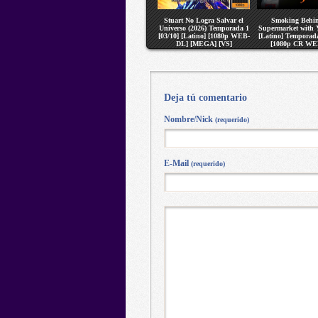
Stuart No Logra Salvar el
Smoking Behin
Universo (2026) Temporada 1
Supermarket with 
[03/10] [Latino] [1080p WEB-
[Latino] Temporada
DL] [MEGA] [VS]
[1080p CR WE
[MEGA] [V
Deja tú comentario
Nombre/Nick
(requerido)
E-Mail
(requerido)