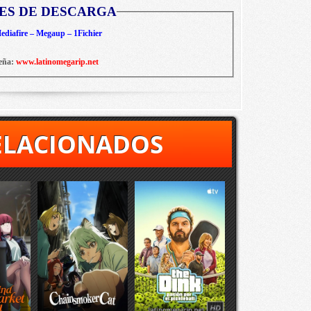
ES DE DESCARGA
diafire – Megaup – 1Fichier
eña:
www.latinomegarip.net
ELACIONADOS