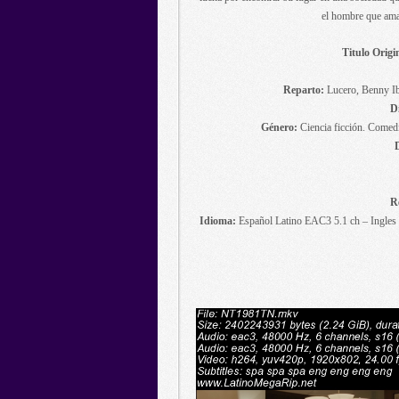
el hombre que ama
Titulo Origi
Reparto:
Lucero, Benny Ib
D
Género:
Ciencia ficción. Comedi
R
Idioma:
Español Latino EAC3 5.1 ch – Ingles 