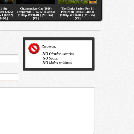
d the
Chainsmoker Cat (2026)
The Dink: Pasion Por El
You (2026)
Temporada 1 [04/12] [Latino]
Pickleball (2026) [Latino]
 1 [02/12]
[1080p WEB-DL] [MEGA]
[1080p WEB-DL] [MEGA]
B-DL]
[VS]
[VS]
S]
Recuerda:
-
NO
Ofender usuarios.
-
NO
Spam.
-
NO
Malas palabras.