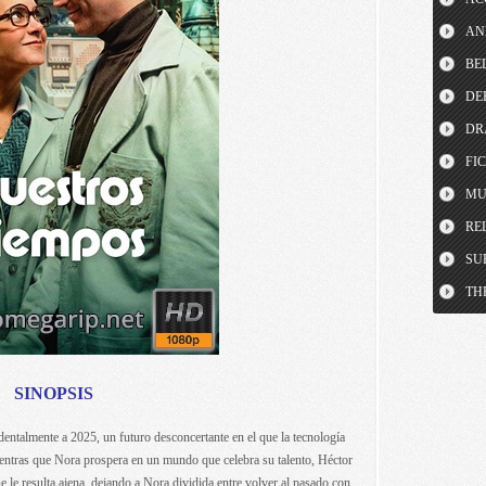
AN
BE
DE
DR
FI
MU
RE
SU
TH
SINOPSIS
dentalmente a 2025, un futuro desconcertante en el que la tecnología
ntras que Nora prospera en un mundo que celebra su talento, Héctor
 le resulta ajena, dejando a Nora dividida entre volver al pasado con