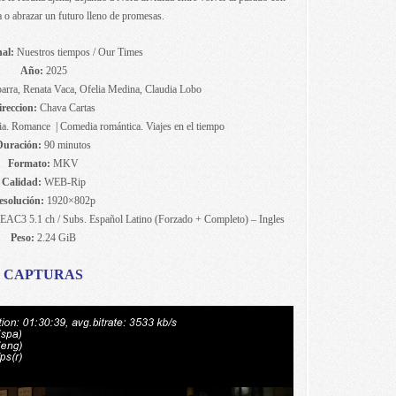
 o abrazar un futuro lleno de promesas.
nal:
Nuestros tiempos / Our Times
Año:
2025
arra, Renata Vaca, Ofelia Medina, Claudia Lobo
ireccion:
Chava Cartas
a. Romance | Comedia romántica. Viajes en el tiempo
Duración:
90 minutos
Formato:
MKV
Calidad:
WEB-Rip
esolución:
1920×802p
EAC3 5.1 ch / Subs. Español Latino (Forzado + Completo) – Ingles
Peso:
2.24 GiB
CAPTURAS