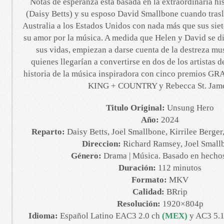
Notas de esperanza está basada en la extraordinaria his
(Daisy Betts) y su esposo David Smallbone cuando trasl
Australia a los Estados Unidos con nada más que sus siete
su amor por la música. A medida que Helen y David se di
sus vidas, empiezan a darse cuenta de la destreza mus
quienes llegarían a convertirse en dos de los artistas d
historia de la música inspiradora con cinco premios 
KING + COUNTRY y Rebecca St. Jame
Titulo Original:
Unsung Hero
Año:
2024
Reparto:
Daisy Betts, Joel Smallbone, Kirrilee Berger
Direccion:
Richard Ramsey, Joel Small
Género:
Drama | Música. Basado en hechos
Duración:
112 minutos
Formato:
MKV
Calidad:
BRrip
Resolución:
1920×804p
Idioma:
Español Latino EAC3 2.0 ch
(MEX)
y AC3 5.