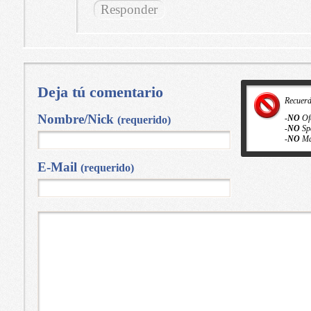
Responder
Deja tú comentario
Recuer
Nombre/Nick
-
NO
Of
(requerido)
-
NO
Sp
-
NO
Ma
E-Mail
(requerido)