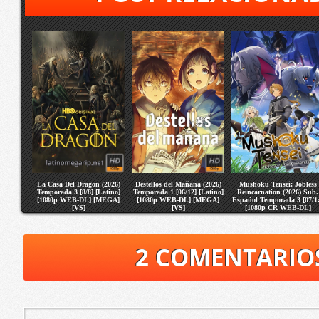
La Casa Del Dragon (2026)
Destellos del Mañana (2026)
Mushoku Tensei: Jobless
Temporada 3 [8/8] [Latino]
Temporada 1 [06/12] [Latino]
Reincarnation (2026) Sub.
[1080p WEB-DL] [MEGA]
[1080p WEB-DL] [MEGA]
Español Temporada 3 [07/1
[VS]
[VS]
[1080p CR WEB-DL]
[MEGA] [VS]
2 COMENTARIO