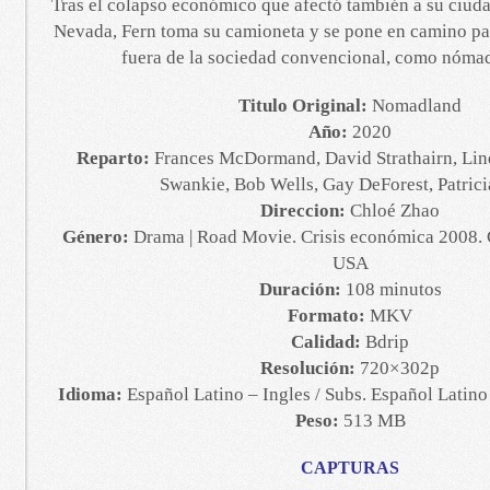
Tras el colapso económico que afectó también a su ciuda
Nevada, Fern toma su camioneta y se pone en camino pa
fuera de la sociedad convencional, como nóma
Titulo Original:
Nomadland
Año:
2020
Reparto:
Frances McDormand, David Strathairn, Lin
Swankie, Bob Wells, Gay DeForest, Patrici
Direccion:
Chloé Zhao
Género:
Drama | Road Movie. Crisis económica 2008. 
USA
Duración:
108 minutos
Formato:
MKV
Calidad:
Bdrip
Resolución:
720×302p
Idioma:
Español Latino – Ingles / Subs. Español Latin
Peso:
513 MB
CAPTURAS