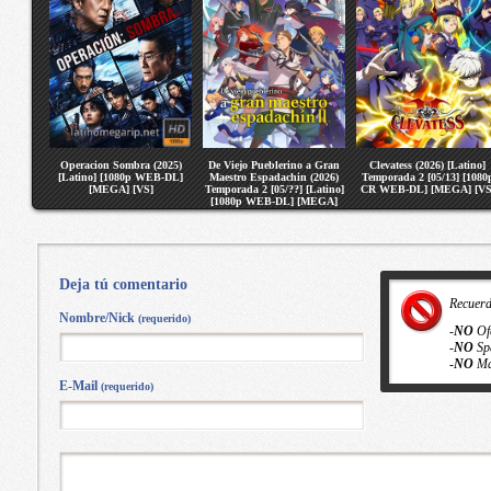
Operacion Sombra (2025)
De Viejo Pueblerino a Gran
Clevatess (2026) [Latino]
[Latino] [1080p WEB-DL]
Maestro Espadachin (2026)
Temporada 2 [05/13] [1080
[MEGA] [VS]
Temporada 2 [05/??] [Latino]
CR WEB-DL] [MEGA] [VS
[1080p WEB-DL] [MEGA]
[VS]
Deja tú comentario
Recuer
Nombre/Nick
(requerido)
-
NO
Of
-
NO
Sp
-
NO
Ma
E-Mail
(requerido)