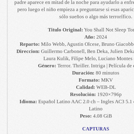
padre aparece en mitad de la noche para ayudarlo a enfr
pero luego el niño empieza a preguntarse si esas apari
sólo sueños o algo más terrorífico.
Titulo Original:
You Shall Not Sleep To
Año:
2024
Reparto:
Milo Webb, Agustin Olcese, Bruno Giacobb
Direccion:
Guillermo Carbonell, Ben Deka, Julien Deka
Laura Kulik, Filipe Melo, Luciano Montes
Género:
Terror. Thriller. Intriga | Película de
Duración:
80 minutos
Formato:
MKV
Calidad:
WEB-DL
Resolución:
1920×796p
Idioma:
Español Latino AAC 2.0 ch – Ingles AC3 5.1 
Latino
Peso:
4.08 GiB
CAPTURAS