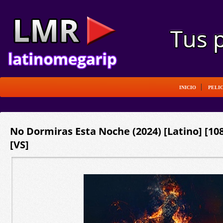
INICIO
PELI
No Dormiras Esta Noche (2024) [Latino] [1
[VS]