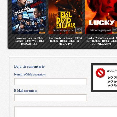
Operacion Sombra (2025)
Evil Dead: En Llamas (2026)
Lucky (2026) Temporada 
[Latino] [1080p WEB-DL]
[Latino] [1080p WEB-Rip]
[5/7] [Latino] [1080p WEB
[MEGA] [VS]
[MEGA] [VS]
DL] [MEGA] [VS]
Deja tú comentario
Recuer
Nombre/Nick
(requerido)
-
NO
Of
-
NO
Sp
-
NO
Ma
E-Mail
(requerido)