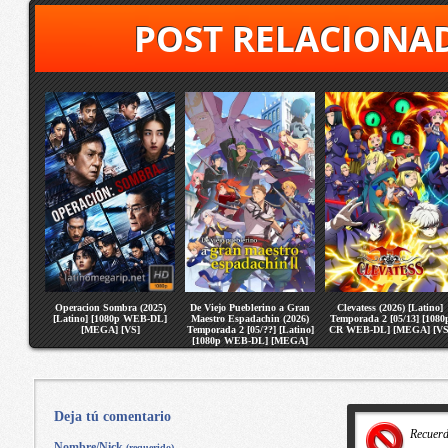
POST RELACIONA
Operacion Sombra (2025)
De Viejo Pueblerino a Gran
Clevatess (2026) [Latino]
[Latino] [1080p WEB-DL]
Maestro Espadachin (2026)
Temporada 2 [05/13] [1080
[MEGA] [VS]
Temporada 2 [05/??] [Latino]
CR WEB-DL] [MEGA] [VS
[1080p WEB-DL] [MEGA]
[VS]
Deja tú comentario
Recuer
Nombre/Nick
(requerido)