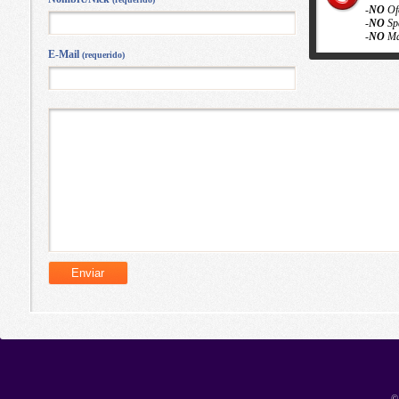
-
NO
Of
-
NO
Sp
-
NO
Ma
E-Mail
(requerido)
©