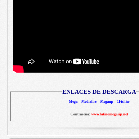
ENLACES DE DESCARGA
Mega – Mediafire – Megaup – 1Fichier
Contraseña:
www.latinomegarip.net