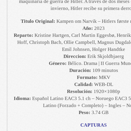
maquinaria de guerra de Hitler. A través de dos meses 
invierno, Hitler recibe su primera derro
Titulo Original:
Kampen om Narvik – Hitlers første 
Año:
2023
Reparto:
Kristine Hartgen, Carl Martin Eggesbø, Henrik
Hoff, Christoph Bach, Ollie Campbell, Magnus Dugdal
Emil Johnsen, Holger Handtke
Direccion:
Erik Skjoldbjaerg
Género:
Bélico. Drama | II Guerra Mun
Duración:
109 minutos
Formato:
MKV
Calidad:
WEB-DL
Resolución:
1920×1080p
Idioma:
Español Latino EAC3 5.1 ch – Noruego EAC3 5.
Latino (Forzado + Completo) – Ingles – 
Peso:
3.74 GB
CAPTURAS