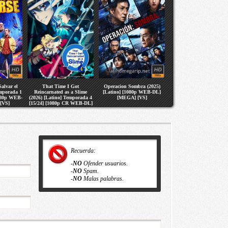
alvar el
That Time I Got
Operacion Sombra (2025)
emporada 1
Reincarnated as a Slime
[Latino] [1080p WEB-DL]
1080p WEB-
(2026) [Latino] Temporada 4
[MEGA] [VS]
[VS]
[15/24] [1080p CR WEB-DL]
[MEGA] [VS]
Recuerda:
-
NO
Ofender usuarios.
-
NO
Spam.
-
NO
Malas palabras.