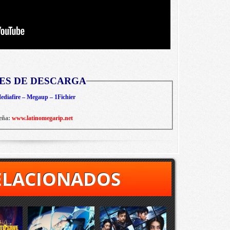
ES DE DESCARGA
diafire – Megaup – 1Fichier
eña:
www.latinomegarip.net
ELACIONADOS