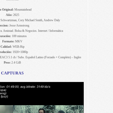
o Original:
Mountainhead
Año:
2025
n Schwartzman, Cory Michael Smith, Andrew Daly
eccion:
Jesse Armstrong
a. Amistad. Bolsa & Negocios. Internet / Informática
uración:
109 minutos
Formato:
MKV
Calidad:
WEB-Rip
solución:
1920×1080p
EAC3 5.1 ch / Subs. Español Latino (Forzado + Completo) – Ingles
Peso:
2.4 GiB
CAPTURAS