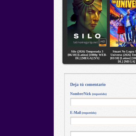
Silo (2026) Temporada 3
Stuart No Logra S
[06/10] [Latino] [1080p WEB-
Universo (2026) T
DL] [MEGA] [VS]
[03/10] [Latino] [
DL] [MEGA] 
Deja tú comentario
Nombre/Nick
(requerido)
E-Mail
(requerido)