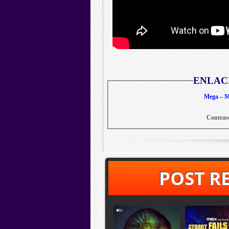
ENLAC
Mega – Me
Contras
POST R