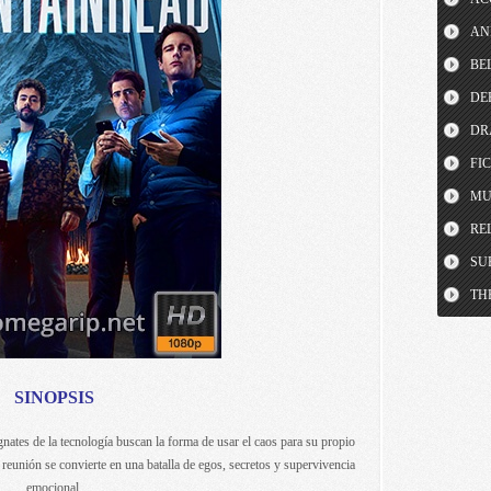
AN
BE
DE
DR
FI
MU
RE
SU
TH
SINOPSIS
nates de la tecnología buscan la forma de usar el caos para su propio
a reunión se convierte en una batalla de egos, secretos y supervivencia
emocional.