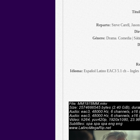
Titul
Reparto:
Steve Carell, Jaso
Dir
Género:
Drama. Comedia | Sátir
D
Re
Idioma:
Español Latino EAC3 5.1 ch – Ingles 