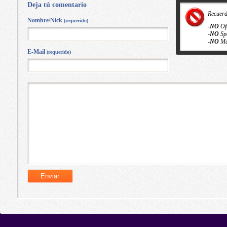
Deja tú comentario
Recuer
Nombre/Nick
(requerido)
-
NO
Of
-
NO
Sp
-
NO
Ma
E-Mail
(requerido)