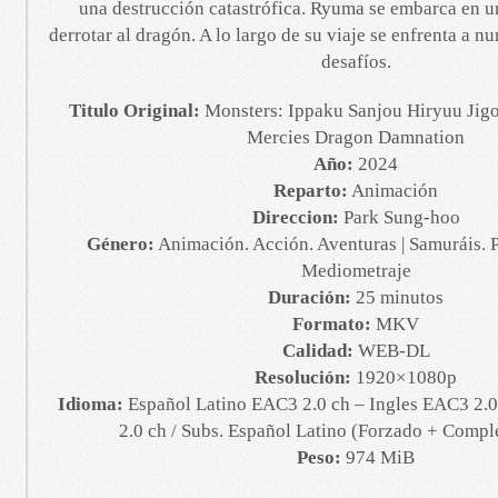
una destrucción catastrófica. Ryuma se embarca en 
derrotar al dragón. A lo largo de su viaje se enfrenta a 
desafíos.
Titulo Original:
Monsters: Ippaku Sanjou Hiryuu Jigo
Mercies Dragon Damnation
Año:
2024
Reparto:
Animación
Direccion:
Park Sung-hoo
Género:
Animación. Acción. Aventuras | Samuráis. 
Mediometraje
Duración:
25 minutos
Formato:
MKV
Calidad:
WEB-DL
Resolución:
1920×1080p
Idioma:
Español Latino EAC3 2.0 ch – Ingles EAC3 2.
2.0 ch / Subs. Español Latino (Forzado + Comple
Peso:
974 MiB