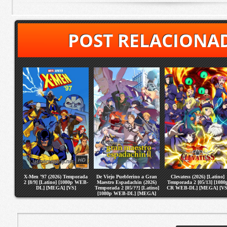
POST RELACIONA
X-Men ’97 (2026) Temporada
De Viejo Pueblerino a Gran
Clevatess (2026) [Latino]
2 [8/9] [Latino] [1080p WEB-
Maestro Espadachin (2026)
Temporada 2 [05/13] [1080
DL] [MEGA] [VS]
Temporada 2 [05/??] [Latino]
CR WEB-DL] [MEGA] [VS
[1080p WEB-DL] [MEGA]
[VS]