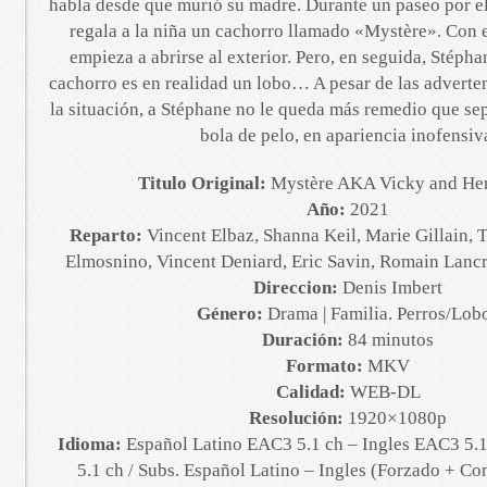
habla desde que murió su madre. Durante un paseo por el
regala a la niña un cachorro llamado «Mystère». Con es
empieza a abrirse al exterior. Pero, en seguida, Stéph
cachorro es en realidad un lobo… A pesar de las adverten
la situación, a Stéphane no le queda más remedio que sepa
bola de pelo, en apariencia inofensiv
Titulo Original:
Mystère AKA Vicky and He
Año:
2021
Reparto:
Vincent Elbaz, Shanna Keil, Marie Gillain, 
Elmosnino, Vincent Deniard, Eric Savin, Romain Lancr
Direccion:
Denis Imbert
Género:
Drama | Familia. Perros/Lob
Duración:
84 minutos
Formato:
MKV
Calidad:
WEB-DL
Resolución:
1920×1080p
Idioma:
Español Latino EAC3 5.1 ch – Ingles EAC3 5.
5.1 ch / Subs. Español Latino – Ingles (Forzado + Co