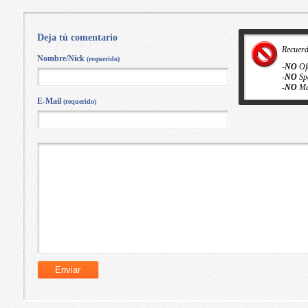
Deja tú comentario
Recuer
Nombre/Nick
(requerido)
-
NO
Of
-
NO
Sp
-
NO
Ma
E-Mail
(requerido)