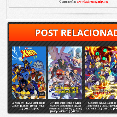
Contraseña:
www.latinomegarip.net
POST RELACIONA
X-Men ’97 (2026) Temporada
De Viejo Pueblerino a Gran
Clevatess (2026) [Latino]
2 [8/9] [Latino] [1080p WEB-
Maestro Espadachin (2026)
Temporada 2 [05/13] [1080
DL] [MEGA] [VS]
Temporada 2 [05/??] [Latino]
CR WEB-DL] [MEGA] [VS
[1080p WEB-DL] [MEGA]
[VS]