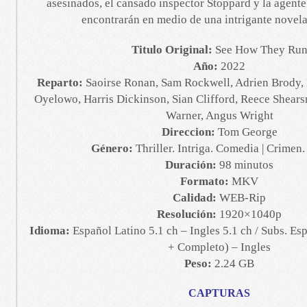
asesinados, el cansado inspector Stoppard y la agente
encontrarán en medio de una intrigante novela
Titulo Original:
See How They Ru
Año:
2022
Reparto:
Saoirse Ronan, Sam Rockwell, Adrien Brody,
Oyelowo, Harris Dickinson, Sian Clifford, Reece Shears
Warner, Angus Wright
Direccion:
Tom George
Género:
Thriller. Intriga. Comedia | Crimen
Duración:
98 minutos
Formato:
MKV
Calidad:
WEB-Rip
Resolución:
1920×1040p
Idioma:
Español Latino 5.1 ch – Ingles 5.1 ch / Subs. Es
+ Completo) – Ingles
Peso:
2.24 GB
CAPTURAS