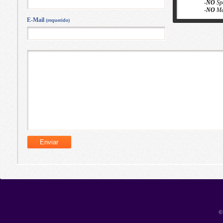
-
NO
Sp
-
NO
Ma
E-Mail
(requerido)
©