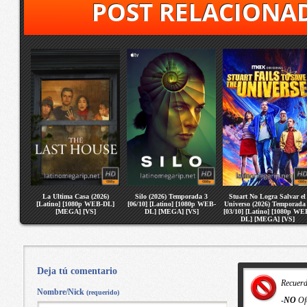
POST RELACIONA
La Ultima Casa (2026)
Silo (2026) Temporada 3
Stuart No Logra Salvar el
[Latino] [1080p WEB-DL]
[06/10] [Latino] [1080p WEB-
Universo (2026) Temporada
[MEGA] [VS]
DL] [MEGA] [VS]
[03/10] [Latino] [1080p WE
DL] [MEGA] [VS]
Deja tú comentario
Recuer
Nombre/Nick
(requerido)
-
NO
Of