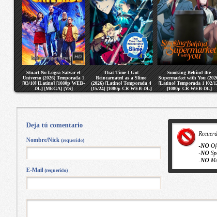
Stuart No Logra Salvar el
That Time I Got
Smoking Behind the
Universo (2026) Temporada 1
Reincarnated as a Slime
Supermarket with You (202
[03/10] [Latino] [1080p WEB-
(2026) [Latino] Temporada 4
[Latino] Temporada 1 [02/1
DL] [MEGA] [VS]
[15/24] [1080p CR WEB-DL]
[1080p CR WEB-DL]
[MEGA] [VS]
[MEGA] [VS]
Deja tú comentario
Recuer
Nombre/Nick
(requerido)
-
NO
Of
-
NO
Sp
-
NO
Ma
E-Mail
(requerido)