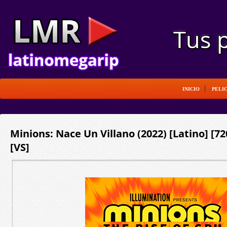
INICIO
PELI
Minions: Nace Un Villano (2022) [Latino] [
[VS]