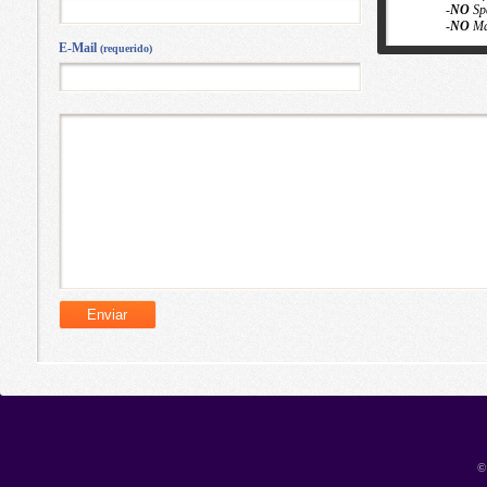
-
NO
Sp
-
NO
Ma
E-Mail
(requerido)
©