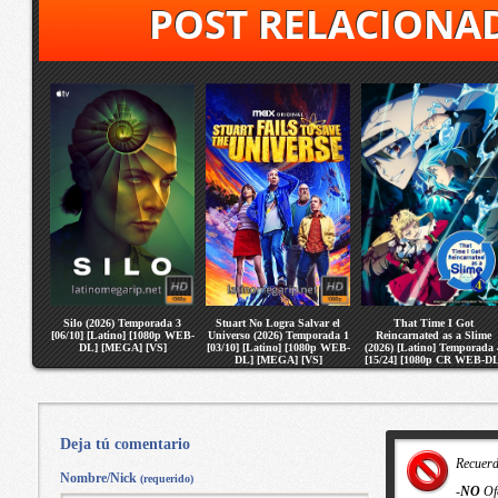
POST RELACIONA
Silo (2026) Temporada 3
Stuart No Logra Salvar el
That Time I Got
[06/10] [Latino] [1080p WEB-
Universo (2026) Temporada 1
Reincarnated as a Slime
DL] [MEGA] [VS]
[03/10] [Latino] [1080p WEB-
(2026) [Latino] Temporada 
DL] [MEGA] [VS]
[15/24] [1080p CR WEB-DL
[MEGA] [VS]
Deja tú comentario
Recuer
Nombre/Nick
(requerido)
-
NO
Of