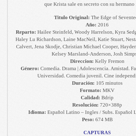
que Krista sale en secreto con su hermano
Titulo Original:
The Edge of Sevente
Año:
2016
Reparto:
Hailee Steinfeld, Woody Harrelson, Kyra Sedg
Haley Lu Richardson, Laine MacNeil, Katie Stuart, Nes
Calvert, Jena Skodje, Christian Michael Cooper, Hayde
Kelsey Marsland-Anderson, Josh Simp
Direccion:
Kelly Fremon
Género:
Comedia. Drama | Adolescencia. Amistad. Fa
Universidad. Comedia juvenil. Cine indepen
Duración:
105 minutos
Formato:
MKV
Calidad:
Bdrip
Resolución:
720×388p
Idioma:
Español Latino – Ingles / Subs. Español L
Peso:
674 MB
CAPTURAS