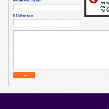
Nombre/Nick
(requerido)
-
NO
Of
-
NO
Sp
-
NO
Ma
E-Mail
(requerido)