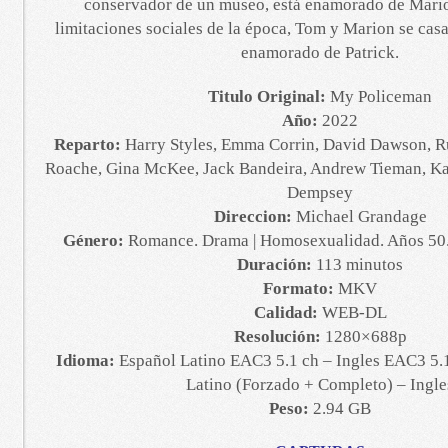
conservador de un museo, está enamorado de Mario
limitaciones sociales de la época, Tom y Marion se cas
enamorado de Patrick.
Titulo Original:
My Policeman
Año:
2022
Reparto:
Harry Styles, Emma Corrin, David Dawson, Ru
Roache, Gina McKee, Jack Bandeira, Andrew Tieman, Ka
Dempsey
Direccion:
Michael Grandage
Género:
Romance. Drama | Homosexualidad. Años 50
Duración:
113 minutos
Formato:
MKV
Calidad:
WEB-DL
Resolución:
1280×688p
Idioma:
Español Latino EAC3 5.1 ch – Ingles EAC3 5.1
Latino (Forzado + Completo) – Ingle
Peso:
2.94 GB