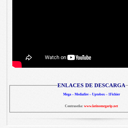
ENLACES DE DESCARGA
Mega – Mediafire – Uptobox – 1Fichier
Contraseña:
www.latinomegarip.net