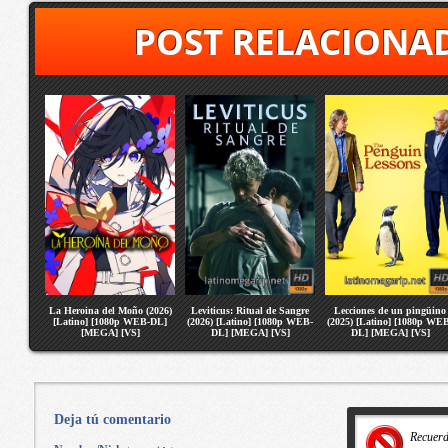
POST RELACIONA
La Heroina del Moño (2026)
Leviticus: Ritual de Sangre
Lecciones de un pingüino
[Latino] [1080p WEB-DL]
(2026) [Latino] [1080p WEB-
(2025) [Latino] [1080p WE
[MEGA] [VS]
DL] [MEGA] [VS]
DL] [MEGA] [VS]
Deja tú comentario
Recuer