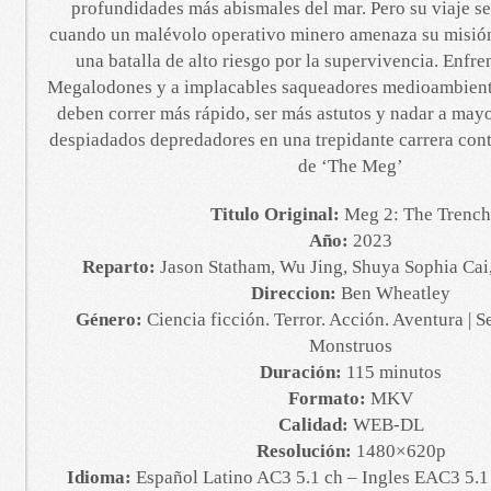
profundidades más abismales del mar. Pero su viaje se
cuando un malévolo operativo minero amenaza su misión 
una batalla de alto riesgo por la supervivencia. Enfre
Megalodones y a implacables saqueadores medioambienta
deben correr más rápido, ser más astutos y nadar a may
despiadados depredadores en una trepidante carrera cont
de ‘The Meg’
Titulo Original:
Meg 2: The Trench
Año:
2023
Reparto:
Jason Statham, Wu Jing, Shuya Sophia Cai,
Direccion:
Ben Wheatley
Género:
Ciencia ficción. Terror. Acción. Aventura | S
Monstruos
Duración:
115 minutos
Formato:
MKV
Calidad:
WEB-DL
Resolución:
1480×620p
Idioma:
Español Latino AC3 5.1 ch – Ingles EAC3 5.1 