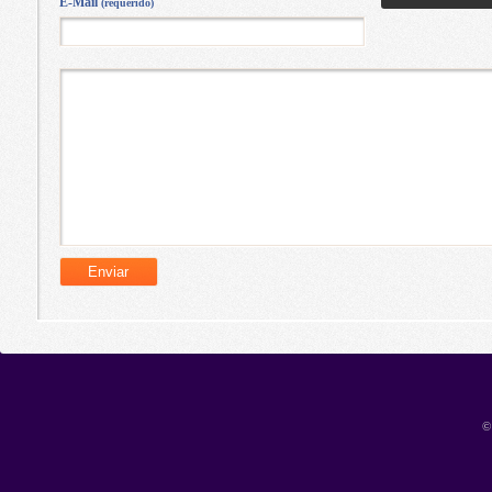
E-Mail
(requerido)
©