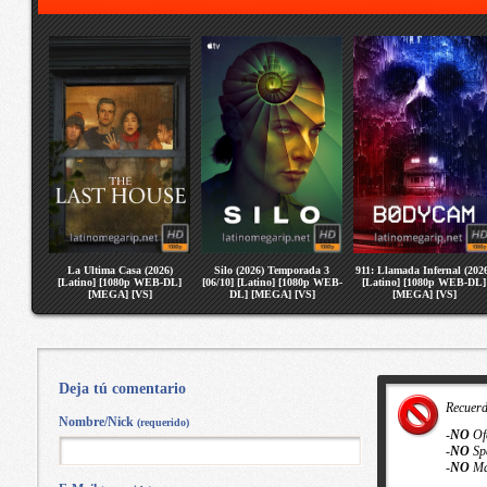
La Ultima Casa (2026)
Silo (2026) Temporada 3
911: Llamada Infernal (202
[Latino] [1080p WEB-DL]
[06/10] [Latino] [1080p WEB-
[Latino] [1080p WEB-DL]
[MEGA] [VS]
DL] [MEGA] [VS]
[MEGA] [VS]
Deja tú comentario
Recuer
Nombre/Nick
(requerido)
-
NO
Of
-
NO
Sp
-
NO
Ma