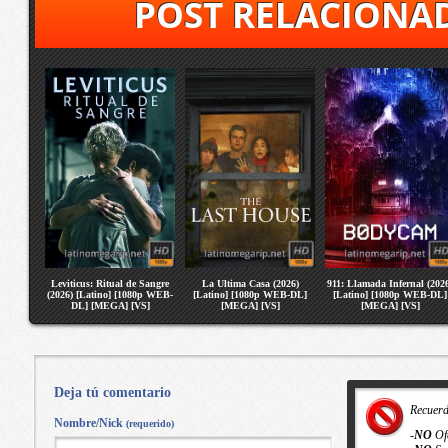
POST RELACIONA
Leviticus: Ritual de Sangre
La Ultima Casa (2026)
911: Llamada Infernal (202
(2026) [Latino] [1080p WEB-
[Latino] [1080p WEB-DL]
[Latino] [1080p WEB-DL]
DL] [MEGA] [VS]
[MEGA] [VS]
[MEGA] [VS]
Deja tú comentario
Recuer
Nombre/Nick
(requerido)
-
NO
Of