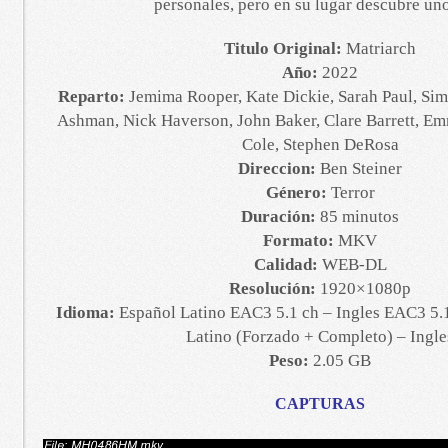
personales, pero en su lugar descubre uno
Titulo Original:
Matriarch
Año:
2022
Reparto:
Jemima Rooper, Kate Dickie, Sarah Paul, Si
Ashman, Nick Haverson, John Baker, Clare Barrett, Em
Cole, Stephen DeRosa
Direccion:
Ben Steiner
Género:
Terror
Duración:
85 minutos
Formato:
MKV
Calidad:
WEB-DL
Resolución:
1920×1080p
Idioma:
Español Latino EAC3 5.1 ch – Ingles EAC3 5.1
Latino (Forzado + Completo) – Ingle
Peso:
2.05 GB
CAPTURAS