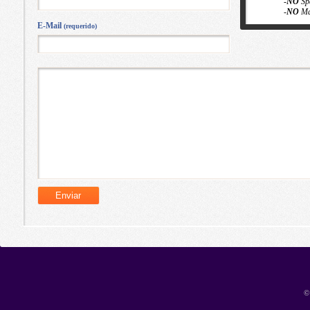
-
NO
Sp
-
NO
Ma
E-Mail
(requerido)
©