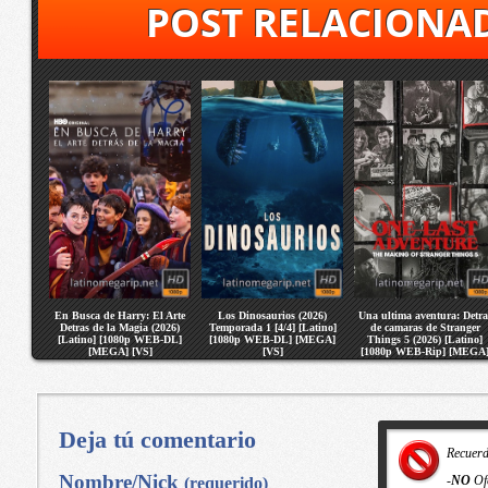
POST RELACIONA
En Busca de Harry: El Arte
Los Dinosaurios (2026)
Una ultima aventura: Detra
Detras de la Magia (2026)
Temporada 1 [4/4] [Latino]
de camaras de Stranger
[Latino] [1080p WEB-DL]
[1080p WEB-DL] [MEGA]
Things 5 (2026) [Latino]
[MEGA] [VS]
[VS]
[1080p WEB-Rip] [MEGA
[VS]
Deja tú comentario
Recuer
Nombre/Nick
-
NO
Of
(requerido)