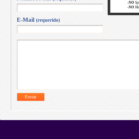
-
NO
Sp
-
NO
Ma
E-Mail
(requerido)