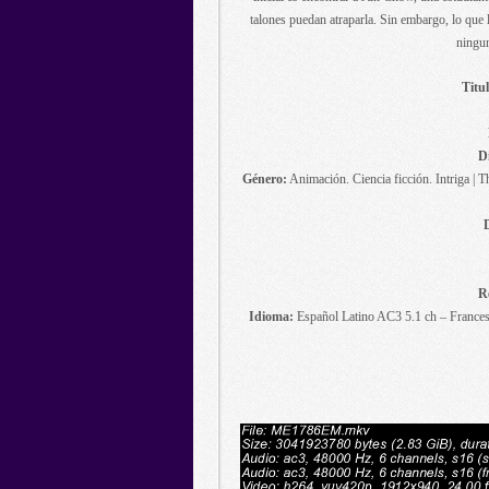
talones puedan atraparla. Sin embargo, lo que
ningun
Titul
Di
Género:
Animación. Ciencia ficción. Intriga | Th
R
Idioma:
Español Latino AC3 5.1 ch – Frances