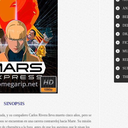
AN
BE
DE
DR
FI
MU
RE
SU
TH
SINOPSIS
ruda, y su compañero Carlos Rivera lleva muerto cinco años, pero se
os se encuentran en una carrera contrarreloj hacia Marte. Su misión
 de cibernética a la fuga, antes de que los asesinos que le pisan los