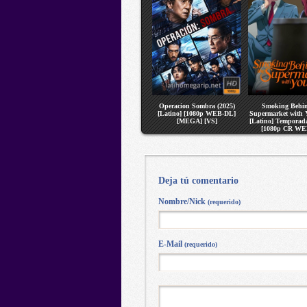
Operacion Sombra (2025)
Smoking Behin
[Latino] [1080p WEB-DL]
Supermarket with 
[MEGA] [VS]
[Latino] Temporada
[1080p CR WE
[MEGA] [V
Deja tú comentario
Nombre/Nick
(requerido)
E-Mail
(requerido)