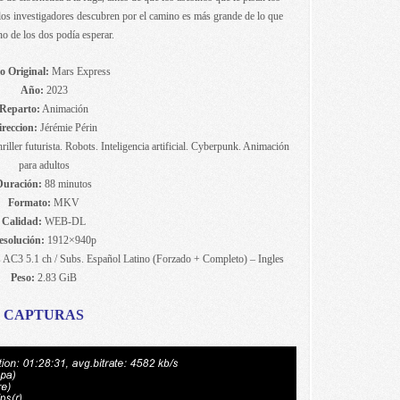
 los investigadores descubren por el camino es más grande de lo que
o de los dos podía esperar.
o Original:
Mars Express
Año:
2023
Reparto:
Animación
reccion:
Jérémie Périn
riller futurista. Robots. Inteligencia artificial. Cyberpunk. Animación
para adultos
Duración:
88 minutos
Formato:
MKV
Calidad:
WEB-DL
esolución:
1912×940p
 AC3 5.1 ch / Subs. Español Latino (Forzado + Completo) – Ingles
Peso:
2.83 GiB
CAPTURAS