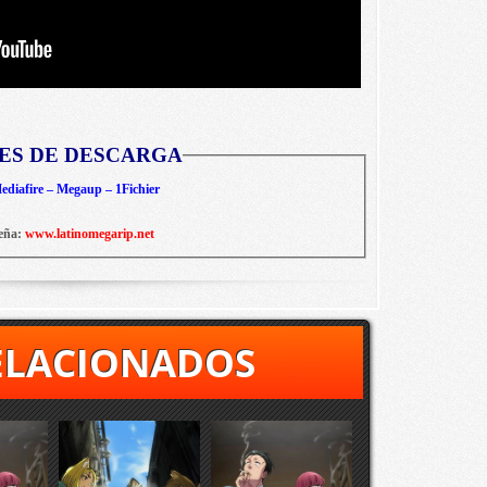
ES DE DESCARGA
diafire – Megaup – 1Fichier
eña:
www.latinomegarip.net
ELACIONADOS