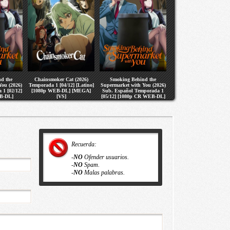
d the
Chainsmoker Cat (2026)
Smoking Behind the
You (2026)
Temporada 1 [04/12] [Latino]
Supermarket with You (2026)
 1 [02/12]
[1080p WEB-DL] [MEGA]
Sub. Español Temporada 1
B-DL]
[VS]
[05/12] [1080p CR WEB-DL]
S]
[MEGA] [VS]
Recuerda:
-
NO
Ofender usuarios.
-
NO
Spam.
-
NO
Malas palabras.