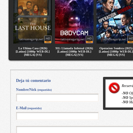
La Ultima Casa (2026)
911: Llamada Infernal (2026)
Operacion Sombra (2025)
[Latino] [1080p WEB-DL]
[Latino] [1080p WEB-DL]
[Latino] [1080p WEB-DL]
[MEGA] [VS]
[MEGA] [VS]
[MEGA] [VS]
Deja tú comentario
Recuer
Nombre/Nick
(requerido)
-
NO
Of
-
NO
Sp
-
NO
Ma
E-Mail
(requerido)