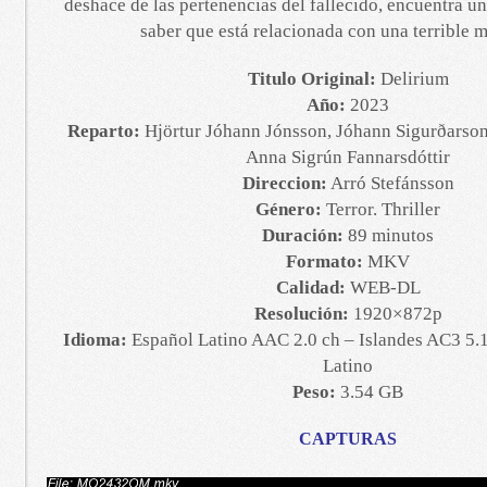
deshace de las pertenencias del fallecido, encuentra un
saber que está relacionada con una terrible m
Titulo Original:
Delirium
Año:
2023
Reparto:
Hjörtur Jóhann Jónsson, Jóhann Sigurðarson,
Anna Sigrún Fannarsdóttir
Direccion:
Arró Stefánsson
Género:
Terror. Thriller
Duración:
89 minutos
Formato:
MKV
Calidad:
WEB-DL
Resolución:
1920×872p
Idioma:
Español Latino AAC 2.0 ch – Islandes AC3 5.1
Latino
Peso:
3.54 GB
CAPTURAS