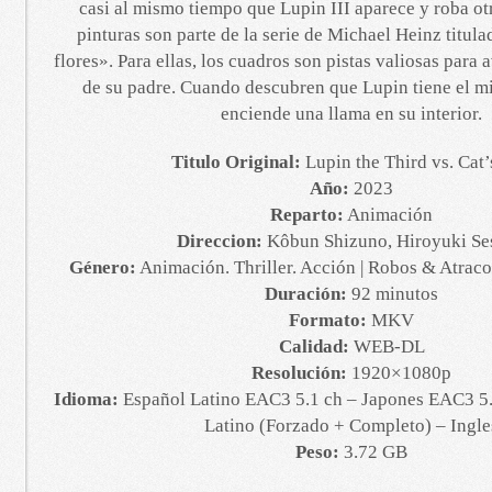
casi al mismo tiempo que Lupin III aparece y roba o
pinturas son parte de la serie de Michael Heinz titula
flores». Para ellas, los cuadros son pistas valiosas para 
de su padre. Cuando descubren que Lupin tiene el mi
enciende una llama en su interior.
Titulo Original:
Lupin the Third vs. Cat’
Año:
2023
Reparto:
Animación
Direccion:
Kôbun Shizuno, Hiroyuki Se
Género:
Animación. Thriller. Acción | Robos & Atrac
Duración:
92 minutos
Formato:
MKV
Calidad:
WEB-DL
Resolución:
1920×1080p
Idioma:
Español Latino EAC3 5.1 ch – Japones EAC3 5.1
Latino (Forzado + Completo) – Ingle
Peso:
3.72 GB