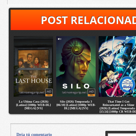
POST RELACIONA
La Ultima Casa (2026)
Silo (2026) Temporada 3
That Time I Got
[Latino] [1080p WEB-DL]
[06/10] [Latino] [1080p WEB-
Reincarnated as a Slime
[MEGA] [VS]
DL] [MEGA] [VS]
(2026) [Latino] Temporada 
[15/24] [1080p CR WEB-DL
[MEGA] [VS]
Deja tú comentario