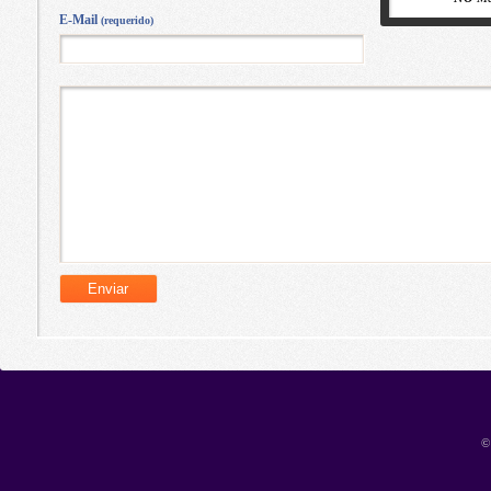
E-Mail
(requerido)
©