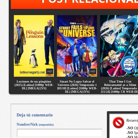
Lecciones de un pingüino
Stuart No Logra Salvar el
That Time I Got
(2025) [Latino] [1080p WEB-
Universo (2026) Temporada 1
Reincarnated as a Slime
DL] [MEGA] [VS]
[03/10] [Latino] [1080p WEB-
(2026) [Latino] Temporada 
DL] [MEGA] [VS]
[15/24] [1080p CR WEB-DL
[MEGA] [VS]
Deja tú comentario
Recuer
Nombre/Nick
(requerido)
-
NO
Of
-
NO
Sp
-
NO
Ma