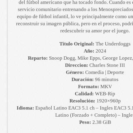
del fútbol americano que ha tocado fondo. Cuando es
servicio comunitario entrenando a los Menospreciados
equipo de fútbol infantil, lo ve principalmente como u
reconstruir su imagen pública, pero en el proceso, podr
redescubrir su amor por el juego.
Titulo Original:
The Underdoggs
Año:
2024
Reparto:
Snoop Dogg, Mike Epps, George Lopez,
Direccion:
Charles Stone III
Género:
Comedia | Deporte
Duración:
96 minutos
Formato:
MKV
Calidad:
WEB-Rip
Resolución:
1920×960p
Idioma:
Español Latino EAC3 5.1 ch – Ingles EAC3 5.1
Latino (Forzado + Completo) – Ingle
Peso:
2.38 GiB