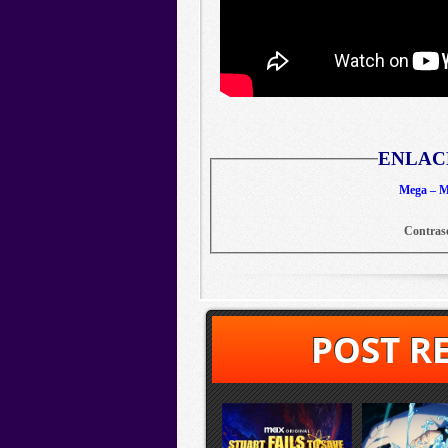
ENLAC
Mega – Me
Contras
POST R