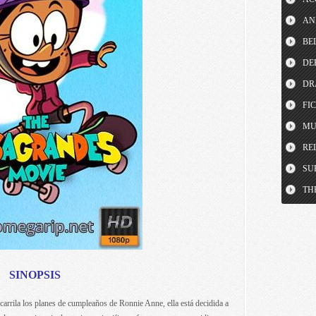
AN
BE
DE
DR
FI
MU
RE
SU
TH
SINOPSIS
arrila los planes de cumpleaños de Ronnie Anne, ella está decidida a