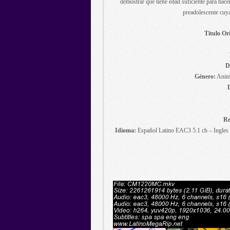
demostrar que tiene edad suficiente para hacer
preadolescente cuya
Titulo Ori
D
Género:
Anima
Re
Idioma:
Español Latino EAC3 5.1 ch – Ingles 