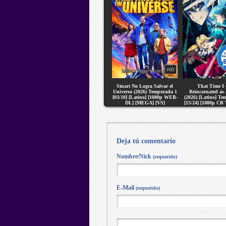
Stuart No Logra Salvar el
That Time I
Universo (2026) Temporada 1
Reincarnated as 
[03/10] [Latino] [1080p WEB-
(2026) [Latino] Te
DL] [MEGA] [VS]
[15/24] [1080p C
[MEGA] [V
Deja tú comentario
Nombre/Nick
(requerido)
E-Mail
(requerido)