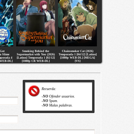
 Got
Smoking Behind the
Chainsmoker Cat (2026)
a Slime
Supermarket with You (2026)
Temporada 1 [04/12] [Latino]
mporada 4
[Latino] Temporada 1 [02/12]
[1080p WEB-DL] [MEGA]
R WEB-DL]
[1080p CR WEB-DL]
[VS]
S]
[MEGA] [VS]
Recuerda:
-
NO
Ofender usuarios.
-
NO
Spam.
-
NO
Malas palabras.