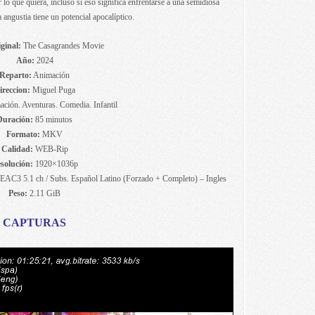
 lo que quiera, incluso si eso significa enfrentarse a una semidiosa
 angustia tiene un potencial apocalíptico.
ginal:
The Casagrandes Movie
Año:
2024
Reparto:
Animación
ireccion:
Miguel Puga
ción. Aventuras. Comedia. Infantil
Duración:
85 minutos
Formato:
MKV
Calidad:
WEB-Rip
solución:
1920×1036p
EAC3 5.1 ch / Subs. Español Latino (Forzado + Completo) – Ingles
Peso:
2.11 GiB
CAPTURAS