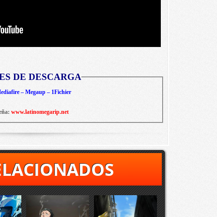
ES DE DESCARGA
diafire – Megaup – 1Fichier
eña:
www.latinomegarip.net
ELACIONADOS