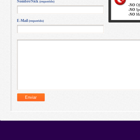
Nombre/Nick
(requerido)
-
NO
Of
-
NO
Sp
-
NO
Ma
E-Mail
(requerido)