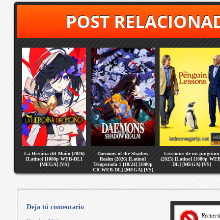
POST RELACIONA
La Heroina del Moño (2026)
Daemons of the Shadow
Lecciones de un pingüino
[Latino] [1080p WEB-DL]
Realm (2026) [Latino]
(2025) [Latino] [1080p WE
[MEGA] [VS]
Temporada 1 [18/24] [1080p
DL] [MEGA] [VS]
CR WEB-DL] [MEGA] [VS]
Deja tú comentario
Recuer