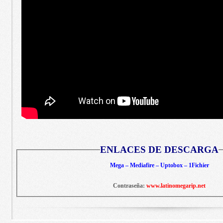
ENLACES DE DESCARGA
Mega – Mediafire – Uptobox – 1Fichier
Contraseña:
www.latinomegarip.net