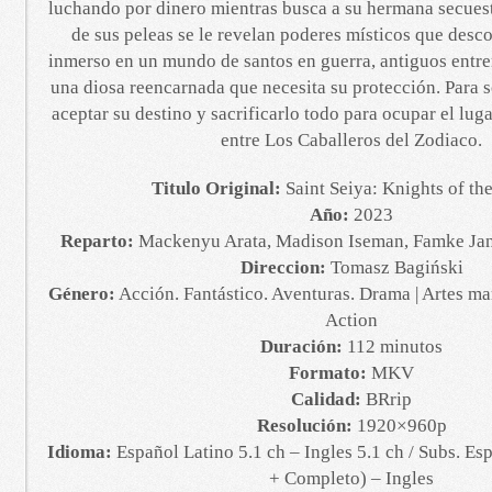
luchando por dinero mientras busca a su hermana secues
de sus peleas se le revelan poderes místicos que desco
inmerso en un mundo de santos en guerra, antiguos entr
una diosa reencarnada que necesita su protección. Para s
aceptar su destino y sacrificarlo todo para ocupar el lug
entre Los Caballeros del Zodiaco.
Titulo Original:
Saint Seiya: Knights of th
Año:
2023
Reparto:
Mackenyu Arata, Madison Iseman, Famke Jan
Direccion:
Tomasz Bagiński
Género:
Acción. Fantástico. Aventuras. Drama | Artes ma
Action
Duración:
112 minutos
Formato:
MKV
Calidad:
BRrip
Resolución:
1920×960p
Idioma:
Español Latino 5.1 ch – Ingles 5.1 ch / Subs. Es
+ Completo) – Ingles