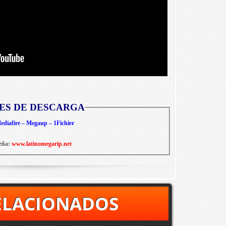
ES DE DESCARGA
diafire – Megaup – 1Fichier
eña:
www.latinomegarip.net
ELACIONADOS