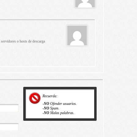
 servidores o hosts de descarga
Recuerda:
-
NO
Ofender usuarios.
-
NO
Spam.
-
NO
Malas palabras.