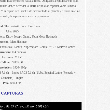
safío más terrorífico hasta la fecha. Obligados a equilibrar sus roles
miliar, deben defender la Tierra de un dios espacial voraz llamado
 Y si el plan de Galactus de devorar todo el planeta y a todos en él no
te malo, de repente se vuelve muy personal.
al:
The Fantastic Four: First Steps
Año:
2025
nessa Kirby, Joseph Quinn, Ebon Moss-Bachrach
reccion:
Matt Shakman
. Fantástico | Familia. Superhéroes. Cómic. MCU. Marvel Comics
uración:
114 minutos
Formato:
MKV
Calidad:
WEB-DL
esolución:
1920×800p
7.1 ch – Ingles EAC3 5.1 ch / Subs. Español Latino (Forzado +
Completo) – Ingles
Peso:
6.94 GiB
CAPTURAS