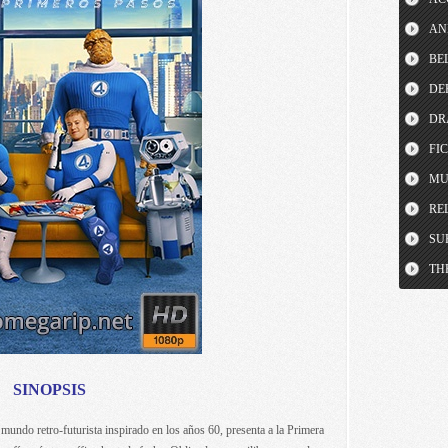
AN
BE
DE
DR
FI
MU
RE
SU
TH
SINOPSIS
mundo retro-futurista inspirado en los años 60, presenta a la Primera