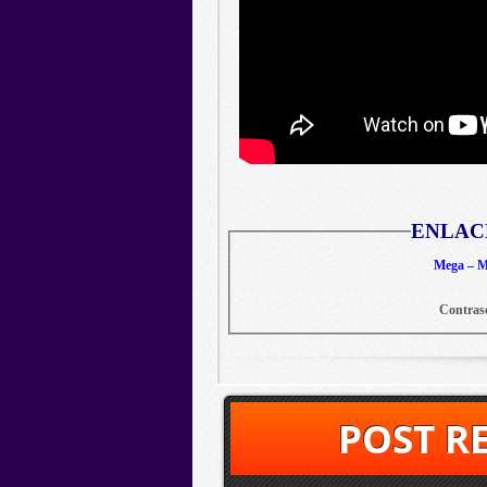
ENLAC
Mega – Me
Contras
POST R