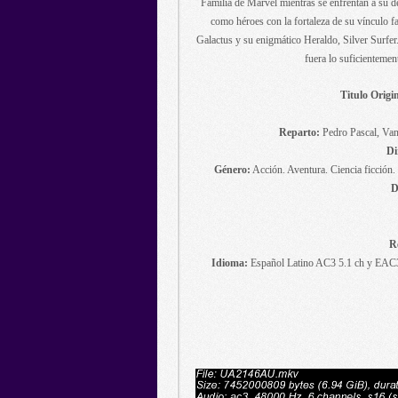
Familia de Marvel mientras se enfrentan a su de
como héroes con la fortaleza de su vínculo fa
Galactus y su enigmático Heraldo, Silver Surfer.
fuera lo suficientemen
Titulo Origin
Reparto:
Pedro Pascal, Va
Di
Género:
Acción. Aventura. Ciencia ficción
D
R
Idioma:
Español Latino AC3 5.1 ch y EAC3 