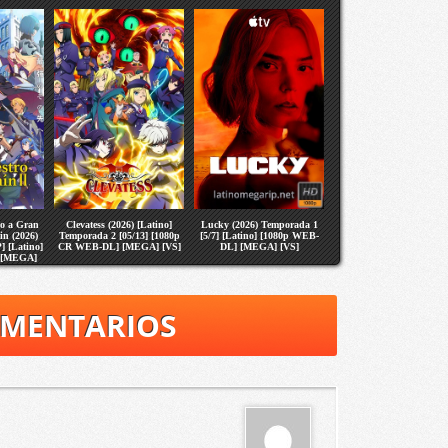
no a Gran
Clevatess (2026) [Latino]
Lucky (2026) Temporada 1
in (2026)
Temporada 2 [05/13] [1080p
[5/7] [Latino] [1080p WEB-
] [Latino]
CR WEB-DL] [MEGA] [VS]
DL] [MEGA] [VS]
 [MEGA]
OMENTARIOS