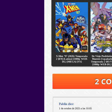
X-Men ’97 (2026) Temporada
De Viejo Puebleri
2 [8/9] [Latino] [1080p WEB-
Maestro Espadach
DL] [MEGA] [VS]
Temporada 2 [05/??
[1080p WEB-DL]
[VS]
2 C
Pablin
dice:
1 de octubre de 2025 a las 10:05