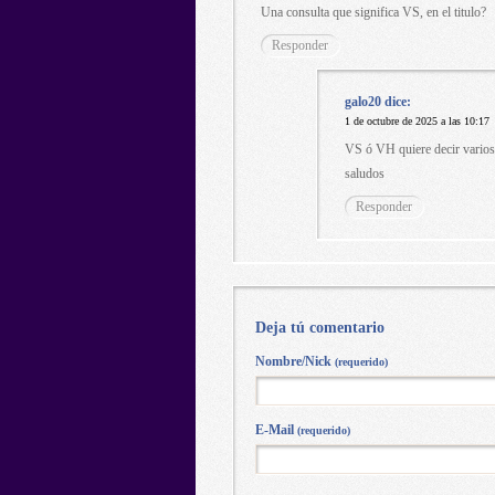
Una consulta que significa VS, en el titulo?
Responder
galo20
dice:
1 de octubre de 2025 a las 10:17
VS ó VH quiere decir varios
saludos
Responder
Deja tú comentario
Nombre/Nick
(requerido)
E-Mail
(requerido)