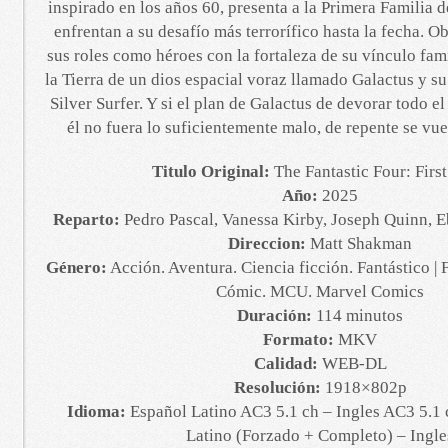
inspirado en los años 60, presenta a la Primera Familia 
enfrentan a su desafío más terrorífico hasta la fecha. O
sus roles como héroes con la fortaleza de su vínculo fam
la Tierra de un dios espacial voraz llamado Galactus y s
Silver Surfer. Y si el plan de Galactus de devorar todo el
él no fuera lo suficientemente malo, de repente se vu
Titulo Original:
The Fantastic Four: First
Año:
2025
Reparto:
Pedro Pascal, Vanessa Kirby, Joseph Quinn,
Direccion:
Matt Shakman
Género:
Acción. Aventura. Ciencia ficción. Fantástico | 
Cómic. MCU. Marvel Comics
Duración:
114 minutos
Formato:
MKV
Calidad:
WEB-DL
Resolución:
1918×802p
Idioma:
Español Latino AC3 5.1 ch – Ingles AC3 5.1 
Latino (Forzado + Completo) – Ingle