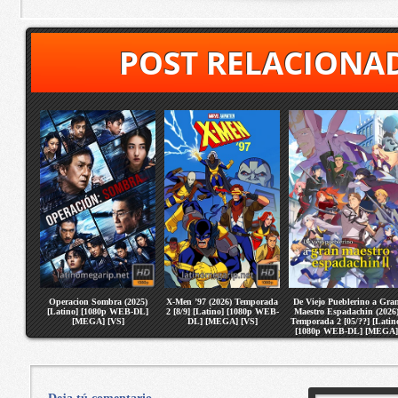
POST RELACIONA
Operacion Sombra (2025)
X-Men ’97 (2026) Temporada
De Viejo Pueblerino a Gra
[Latino] [1080p WEB-DL]
2 [8/9] [Latino] [1080p WEB-
Maestro Espadachin (2026
[MEGA] [VS]
DL] [MEGA] [VS]
Temporada 2 [05/??] [Latin
[1080p WEB-DL] [MEGA]
[VS]