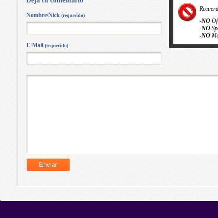
Deja tú comentario
Recuer
Nombre/Nick
(requerido)
-
NO
Of
-
NO
Sp
-
NO
Ma
E-Mail
(requerido)