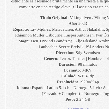
estudiante es asesinada brutalmente en una fiesta a la que
convierte en una testigo clave. ¿El asesino era un 
Titulo Original:
Vikingulven / Viking 
Año:
2023
Reparto:
Liv Mjönes, Marius Lien, Arthur Hakalahti, Sj
Rhiannon Müller Osbourne, Kasper Antonsen, Ívar Örn
Magnussen, Øyvind Brandtzæg, Silje Øksland Kroh
Laubacher, Sverre Breivik, Pål Anders N
Direccion:
Stig Svendsen
Género:
Terror. Thriller | Hombres lo
Duración:
98 minutos
Formato:
MKV
Calidad:
WEB-Rip
Resolución:
1920×804p
Idioma:
Español Latino 5.1 ch – Noruego 5.1 ch / Su
(Forzado + Completo) – Noruego – Ing
Peso:
2.24 GB