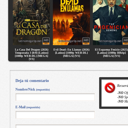
La Casa Del Dragon (2026)
Evil Dead: En Llamas (2026)
El Esquema Fenicio (2025)
Temporada 3 [8/8] [Latino]
[Latino] [1080p WEB-DL]
[Latino] [1080p BRrip]
[1080p WEB-DL] [MEGA]
[MEGA] [VS]
[MEGA] [VS]
[VS]
Deja tú comentario
Recuer
Nombre/Nick
(requerido)
-
NO
Of
-
NO
Sp
-
NO
Ma
E-Mail
(requerido)