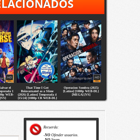
ELACIONADOS
alvar el
That Time I Got
Operacion Sombra (2025)
emporada 1
Reincarnated as a Slime
[Latino] [1080p WEB-DL]
1080p WEB-
(2026) [Latino] Temporada 4
[MEGA] [VS]
[VS]
[15/24] [1080p CR WEB-DL]
[MEGA] [VS]
Recuerda:
-
NO
Ofender usuarios.
-
NO
Spam.