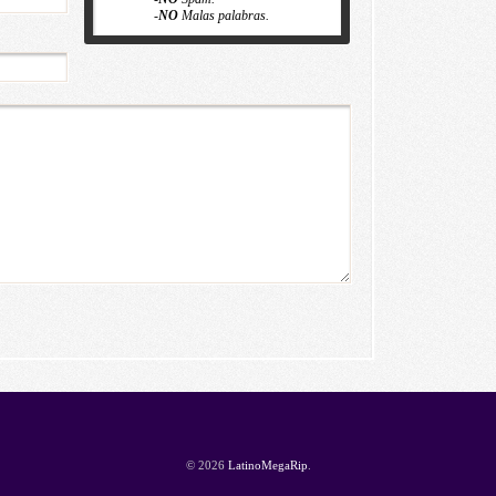
-
NO
Malas palabras.
© 2026
LatinoMegaRip
.