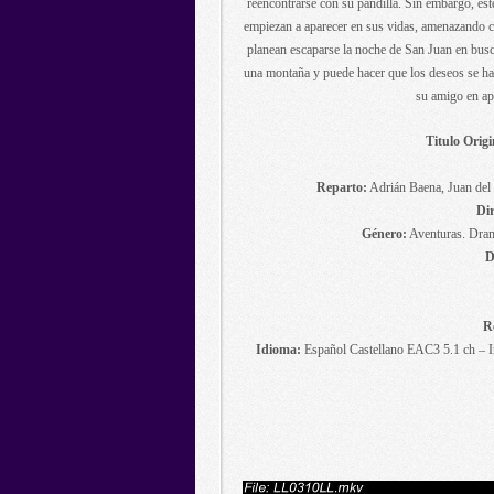
reencontrarse con su pandilla. Sin embargo, est
empiezan a aparecer en sus vidas, amenazando co
planean escaparse la noche de San Juan en busca
una montaña y puede hacer que los deseos se ha
su amigo en apu
Titulo Origi
Reparto:
Adrián Baena, Juan del 
Dir
Género:
Aventuras. Dram
D
R
Idioma:
Español Castellano EAC3 5.1 ch – In