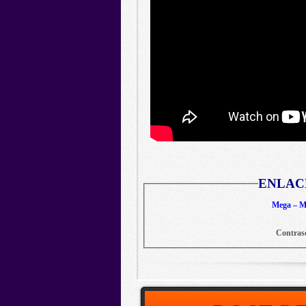
ENLAC
Mega – Me
Contras