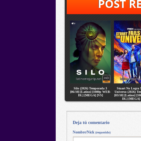
POST R
Silo (2026) Temporada 3
Stuart No Logra S
[06/10] [Latino] [1080p WEB-
Universo (2026) T
DL] [MEGA] [VS]
[03/10] [Latino] [
DL] [MEGA] 
Deja tú comentario
Nombre/Nick
(requerido)