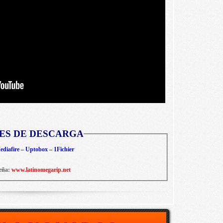
ES DE DESCARGA
diafire – Uptobox – 1Fichier
eña:
www.latinomegarip.net