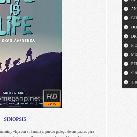
AN
BE
DE
DR
FI
MU
RE
SU
TH
SINOPSIS
luña y viaja con su familia al pueblo gallego de sus padres para