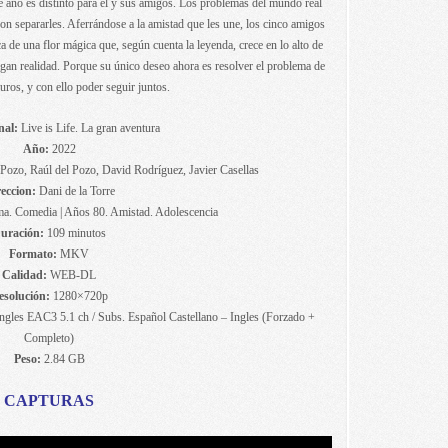
e año es distinto para él y sus amigos. Los problemas del mundo real
n separarles. Aferrándose a la amistad que les une, los cinco amigos
 de una flor mágica que, según cuenta la leyenda, crece en lo alto de
gan realidad. Porque su único deseo ahora es resolver el problema de
ros, y con ello poder seguir juntos.
nal:
Live is Life. La gran aventura
Año:
2022
Pozo, Raúl del Pozo, David Rodríguez, Javier Casellas
eccion:
Dani de la Torre
a. Comedia | Años 80. Amistad. Adolescencia
uración:
109 minutos
Formato:
MKV
Calidad:
WEB-DL
esolución:
1280×720p
gles EAC3 5.1 ch / Subs. Español Castellano – Ingles (Forzado +
Completo)
Peso:
2.84 GB
CAPTURAS