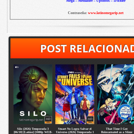
Mega – Mediafire – Uptobox – 1Fichier
Contraseña:
www.latinomegarip.net
POST RELACIONA
Silo (2026) Temporada 3
Stuart No Logra Salvar el
That Time I Got
[06/10] [Latino] [1080p WEB-
Universo (2026) Temporada 1
Reincarnated as a Slime