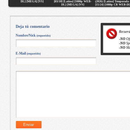
DL] [MEGA] [VS]
[03/10] [Latino] [1080p WEB-
(2026) [Latino] Temporada 
DL] [MEGA] [VS]
[15/24] [1080p CR WEB-DL
[MEGA] [VS]
Deja tú comentario
Recuer
Nombre/Nick
(requerido)
-
NO
Of
-
NO
Sp
-
NO
Ma
E-Mail
(requerido)