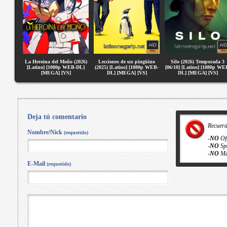
La Heroina del Moño (2026)
Lecciones de un pingüino
Silo (2026) Temporada 3
[Latino] [1080p WEB-DL]
(2025) [Latino] [1080p WEB-
[06/10] [Latino] [1080p WE
[MEGA] [VS]
DL] [MEGA] [VS]
DL] [MEGA] [VS]
Deja tú comentario
Recuer
Nombre/Nick
(requerido)
-
NO
Of
-
NO
Sp
-
NO
Ma
E-Mail
(requerido)