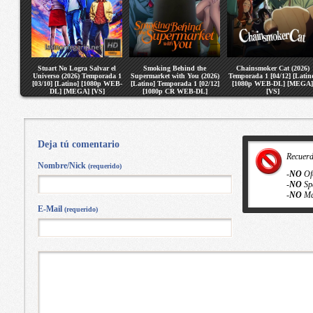
Stuart No Logra Salvar el
Smoking Behind the
Chainsmoker Cat (2026)
Universo (2026) Temporada 1
Supermarket with You (2026)
Temporada 1 [04/12] [Latin
[03/10] [Latino] [1080p WEB-
[Latino] Temporada 1 [02/12]
[1080p WEB-DL] [MEGA]
DL] [MEGA] [VS]
[1080p CR WEB-DL]
[VS]
[MEGA] [VS]
Deja tú comentario
Recuer
Nombre/Nick
(requerido)
-
NO
Of
-
NO
Sp
-
NO
Ma
E-Mail
(requerido)