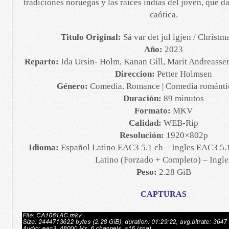
tradiciones noruegas y las raíces indias del joven, que d
caótica.
Titulo Original:
Så var det jul igjen / Christm
Año:
2023
Reparto:
Ida Ursin- Holm, Kanan Gill, Marit Andreass
Direccion:
Petter Holmsen
Género:
Comedia. Romance | Comedia románti
Duración:
89 minutos
Formato:
MKV
Calidad:
WEB-Rip
Resolución:
1920×802p
Idioma:
Español Latino EAC3 5.1 ch – Ingles EAC3 5.1
Latino (Forzado + Completo) – Ingle
Peso:
2.28 GiB
CAPTURAS