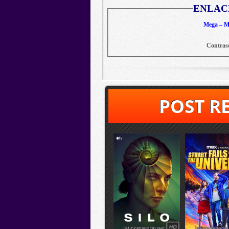
ENLAC
Mega – Me
Contras
POST R