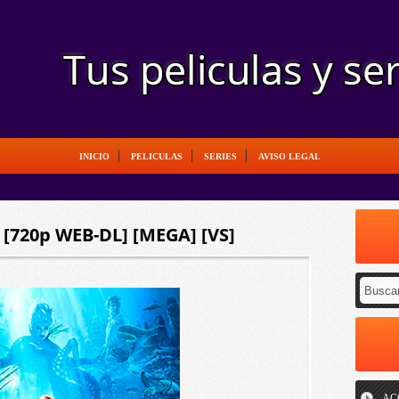
INICIO
PELICULAS
SERIES
AVISO LEGAL
o] [720p WEB-DL] [MEGA] [VS]
AC