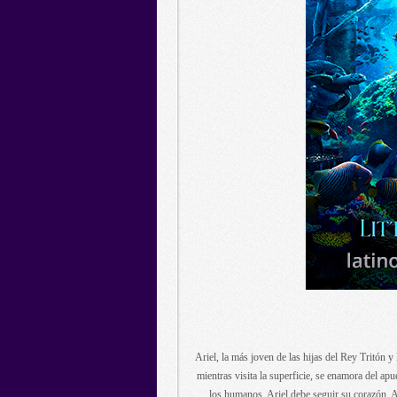
Ariel, la más joven de las hijas del Rey Tritón 
mientras visita la superficie, se enamora del apu
los humanos, Ariel debe seguir su corazón. As