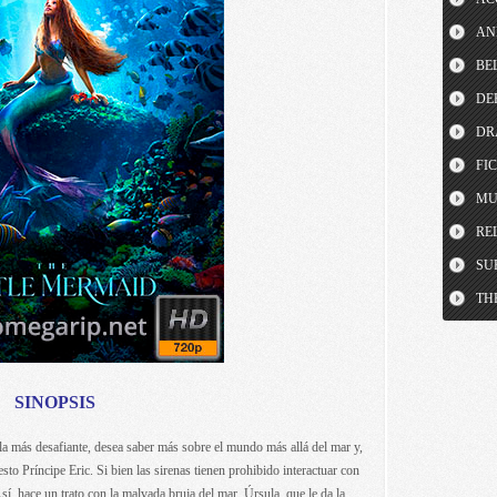
AN
BE
DE
DR
FI
MU
RE
SU
TH
SINOPSIS
y la más desafiante, desea saber más sobre el mundo más allá del mar y,
esto Príncipe Eric. Si bien las sirenas tienen prohibido interactuar con
í, hace un trato con la malvada bruja del mar, Úrsula, que le da la