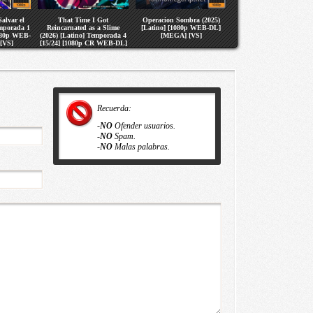
alvar el
That Time I Got
Operacion Sombra (2025)
emporada 1
Reincarnated as a Slime
[Latino] [1080p WEB-DL]
1080p WEB-
(2026) [Latino] Temporada 4
[MEGA] [VS]
[VS]
[15/24] [1080p CR WEB-DL]
[MEGA] [VS]
Recuerda:
-
NO
Ofender usuarios.
-
NO
Spam.
-
NO
Malas palabras.