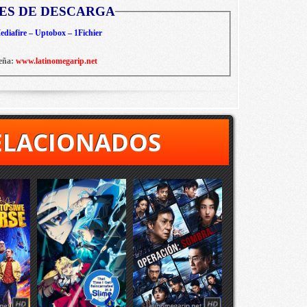
ES DE DESCARGA
diafire – Uptobox – 1Fichier
eña:
www.latinomegarip.net
ELACIONADOS