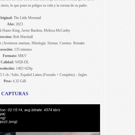
 tierra, lo que pone en peligro su vida y la corona de su padre.
Original:
The Little Mermaid
Año:
2023
ah Hauer-King, Javier Bardem, Melissa McCarthy
reccion:
Rob Marshall
 | Aventuras marinas. Mitología. Sirenas. Cuentos. Remake
uración:
135 minutos
Formato:
MKV
Calidad:
WEB-DL
esolución:
1482×620p
 5.1 ch / Subs. Español Latino (Forzado + Completo) – Ingles
Peso:
4.32 GiB
CAPTURAS