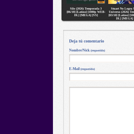
Silo (2026) Temporada 3
Stuart No Logra S
[06/10] [Latino] [1080p WEB-
Universo (2026) T
DL] [MEGA] [VS]
[03/10] [Latino] [
DL] [MEGA] 
Deja tú comentario
Nombre/Nick
(requerido)
E-Mail
(requerido)