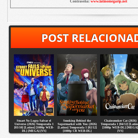
Contraseña:
www.latinomegarip.net
POST RELACIONA
Stuart No Logra Salvar el
Smoking Behind the
Chainsmoker Cat (2026)
Universo (2026) Temporada 1
Supermarket with You (2026)
Temporada 1 [04/12] [Latin
[03/10] [Latino] [1080p WEB-
[Latino] Temporada 1 [02/12]
[1080p WEB-DL] [MEGA]
DL] [MEGA] [VS]
[1080p CR WEB-DL]
[VS]
[MEGA] [VS]