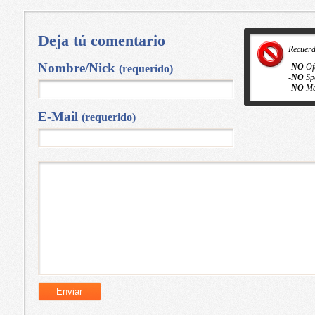
Deja tú comentario
Recuer
Nombre/Nick
-
NO
Of
(requerido)
-
NO
Sp
-
NO
Ma
E-Mail
(requerido)