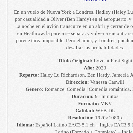
En un vuelo de Nueva York a Londres, Hadley (Haley L
por casualidad a Oliver (Ben Hardy) en el aeropuerto, y 
La noche en el avión transcurre en un abrir y cerrar de oj
en Heathrow, la pareja se separa, y volver a encontrars
parece tarea imposible. Pero el amor, y Londres, puede
desafiar las probabilidades.
Titulo Original:
Love at First Sight
Año:
2023
Reparto:
Haley Lu Richardson, Ben Hardy, Jameela J
Direccion:
Vanessa Caswill
Género:
Romance. Comedia | Comedia romántica. 
Duración:
91 minutos
Formato:
MKV
Calidad:
WEB-DL
Resolución:
1920×1080p
Idioma:
Español Latino EAC3 5.1 ch – Ingles EAC3 5.1
Latino (Forzado + Completo) – Ingle