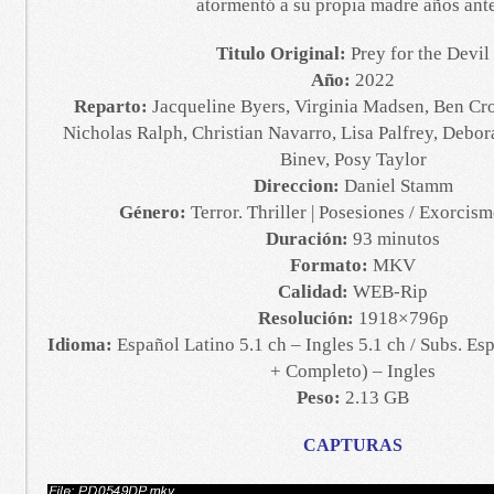
atormentó a su propia madre años ante
Titulo Original:
Prey for the Devil
Año:
2022
Reparto:
Jacqueline Byers, Virginia Madsen, Ben Cro
Nicholas Ralph, Christian Navarro, Lisa Palfrey, Debor
Binev, Posy Taylor
Direccion:
Daniel Stamm
Género:
Terror. Thriller | Posesiones / Exorcis
Duración:
93 minutos
Formato:
MKV
Calidad:
WEB-Rip
Resolución:
1918×796p
Idioma:
Español Latino 5.1 ch – Ingles 5.1 ch / Subs. Es
+ Completo) – Ingles
Peso:
2.13 GB
CAPTURAS