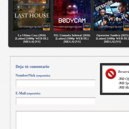
La Ultima Casa (2026)
911: Llamada Infernal (2026)
Operacion Sombra (2025)
[Latino] [1080p WEB-DL]
[Latino] [1080p WEB-DL]
[Latino] [1080p WEB-DL]
[MEGA] [VS]
[MEGA] [VS]
[MEGA] [VS]
Deja tú comentario
Recuer
Nombre/Nick
(requerido)
-
NO
Of
-
NO
Sp
-
NO
Ma
E-Mail
(requerido)