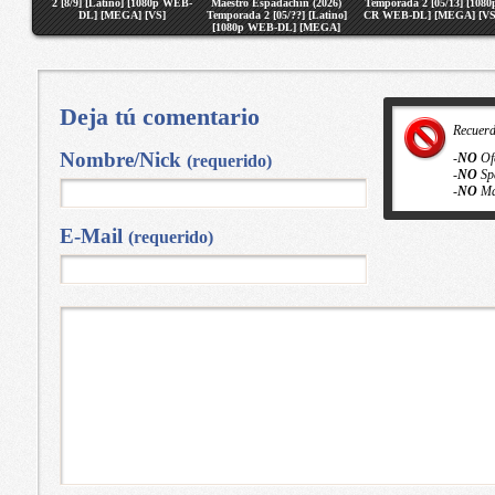
2 [8/9] [Latino] [1080p WEB-
Maestro Espadachin (2026)
Temporada 2 [05/13] [1080
DL] [MEGA] [VS]
Temporada 2 [05/??] [Latino]
CR WEB-DL] [MEGA] [VS
[1080p WEB-DL] [MEGA]
[VS]
Deja tú comentario
Recuer
Nombre/Nick
-
NO
Of
(requerido)
-
NO
Sp
-
NO
Ma
E-Mail
(requerido)