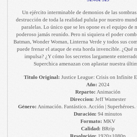
Un ejército interminable de demonios de las sombra
destrucción de toda la realidad pulula por nuestro mundo
paralelas. Lo único que se les opone es el equipo d
poderoso jamás reunido. Pero ni siquiera el poder com
Batman, Wonder Woman, Linterna Verde y todos sus co
puede frenar el ataque de esta horda invencible. ¿Qué m
impulsa? ¿Y cómo los secretos largamente enterrad
Superchica amenazan con aplastar nuestra últi
Titulo Original:
Justice League: Crisis on Infinite 
Año:
2024
Reparto:
Animación
Direccion:
Jeff Wamester
Género:
Animación. Fantástico. Acción | Superhéroes
Duración:
94 minutos
Formato:
MKV
Calidad:
BRrip
Resolución:
1920×1080p